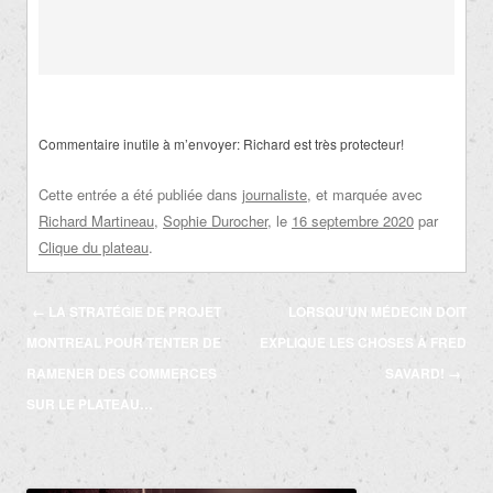
Commentaire inutile à m’envoyer: Richard est très protecteur!
Cette entrée a été publiée dans
journaliste
, et marquée avec
Richard Martineau
,
Sophie Durocher
, le
16 septembre 2020
par
Clique du plateau
.
Navigation
←
LA STRATÉGIE DE PROJET
LORSQU’UN MÉDECIN DOIT
des
MONTREAL POUR TENTER DE
EXPLIQUE LES CHOSES À FRED
articles
RAMENER DES COMMERCES
SAVARD!
→
SUR LE PLATEAU…