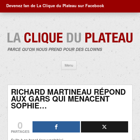
Devenez fan de La Clique du Plateau sur Facebook
PARCE QU'ON NOUS PREND POUR DES CLOWNS
Aller
Menu
au
contenu
RICHARD MARTINEAU RÉPOND
AUX GARS QUI MENACENT
SOPHIE…
0
PARTAGES
Suite à ce tweet épouvantable!