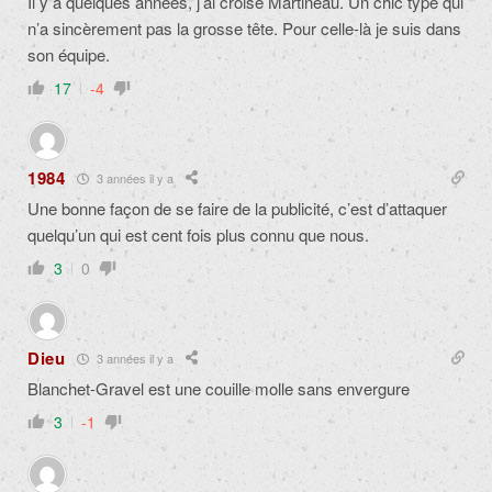
Il y a quelques années, j’ai croisé Martineau. Un chic type qui
n’a sincèrement pas la grosse tête. Pour celle-là je suis dans
son équipe.
17
-4
1984
3 années il y a
Une bonne façon de se faire de la publicité, c’est d’attaquer
quelqu’un qui est cent fois plus connu que nous.
3
0
Dieu
3 années il y a
Blanchet-Gravel est une couille molle sans envergure
3
-1