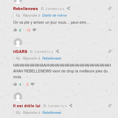
Rebellenews
3 années il y a
Répondre à
Drette de même
On va pte y arriver un jour nous… peut-etre…
2
-12
tiGARS
3 années il y a
Répondre à
Rebellenews
HAHAHAHAHAHAAHHAHAHAHAHAHAHAHAHAHAHAHAH
AHAH REBELLENEWS vient de drop la meilleure joke du
mois.
4
-2
Il est drôle lui
3 années il y a
Répondre à
Rebellenews