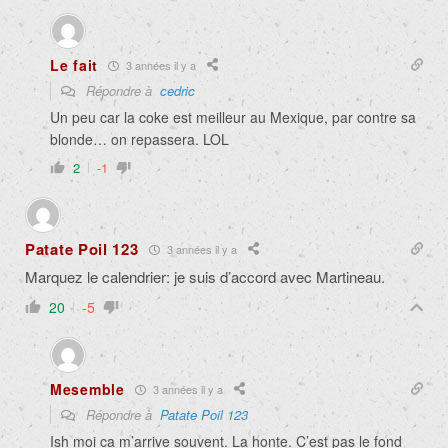
Le fait
3 années il y a
Répondre à
cedric
Un peu car la coke est meilleur au Mexique, par contre sa
blonde… on repassera. LOL
2
-1
Patate Poil 123
3 années il y a
Marquez le calendrier: je suis d’accord avec Martineau.
20
-5
Mesemble
3 années il y a
Répondre à
Patate Poil 123
Ish moi ca m’arrive souvent. La honte. C’est pas le fond