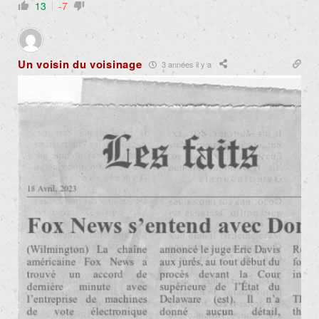
13
-7
Un voisin du voisinage
3 années il y a