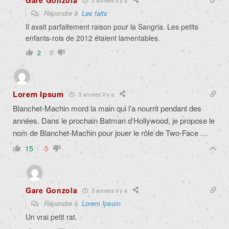
Gare Gonzola
Répondre à
Les faits
Il avait parfaitement raison pour la Sangria. Les petits
enfants-rois de 2012 étaient lamentables.
2
0
Lorem Ipsum
3 années il y a
Blanchet-Machin mord la main qui l’a nourrit pendant des
années. Dans le prochain Batman d’Hollywood, je propose le
nom de Blanchet-Machin pour jouer le rôle de Two-Face …
15
-5
Gare Gonzola
3 années il y a
Répondre à
Lorem Ipsum
Un vrai petit rat.