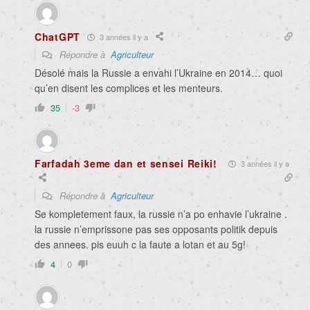
ChatGPT
3 années il y a
Répondre à
Agriculteur
Désolé mais la Russie a envahi l’Ukraine en 2014… quoi
qu’en disent les complices et les menteurs.
35
-3
Farfadah 3eme dan et sensei Reiki!
3 années il y a
Répondre à
Agriculteur
Se kompletement faux, la russie n’a po enhavie l’ukraine .
la russie n’emprissone pas ses opposants politik depuis
des annees. pis euuh c la faute a lotan et au 5g!
4
0