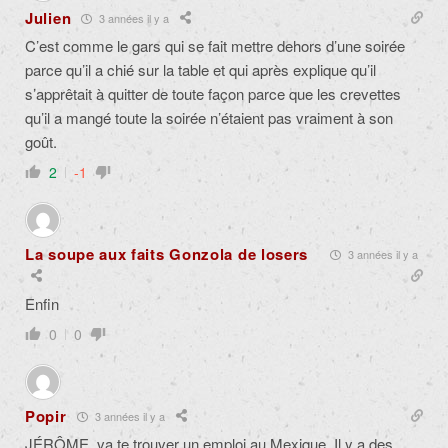
Julien
3 années il y a
C’est comme le gars qui se fait mettre dehors d’une soirée
parce qu’il a chié sur la table et qui après explique qu’il
s’apprêtait à quitter de toute façon parce que les crevettes
qu’il a mangé toute la soirée n’étaient pas vraiment à son
goût.
2
-1
La soupe aux faits Gonzola de losers
3 années il y a
Enfin
0
0
Popir
3 années il y a
JÉRÔME, va te trouver un emploi au Mexique. Il y a des