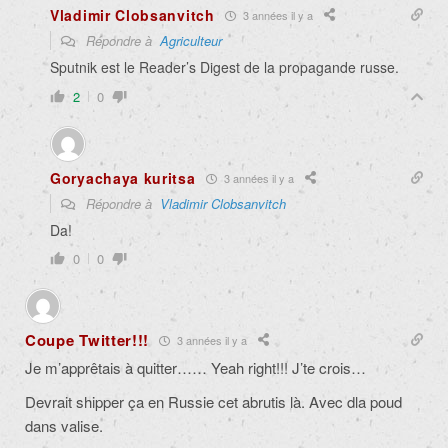
Vladimir Clobsanvitch
3 années il y a
Répondre à
Agriculteur
Sputnik est le Reader’s Digest de la propagande russe.
2
0
Goryachaya kuritsa
3 années il y a
Répondre à
Vladimir Clobsanvitch
Da!
0
0
Coupe Twitter!!!
3 années il y a
Je m’apprêtais à quitter…… Yeah right!!! J’te crois…
Devrait shipper ça en Russie cet abrutis là. Avec dla poud
dans valise.