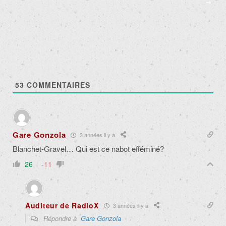
→
53
COMMENTAIRES
Gare Gonzola
3 années il y a
Blanchet-Gravel… Qui est ce nabot efféminé?
26
-11
Auditeur de RadioX
3 années il y a
Répondre à
Gare Gonzola