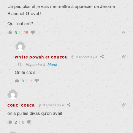
Un peu plus et je vais me mettre à apprécier ce Jérôme
Blanchet-Gravel !
Qui l’eut crû?
5
-28
wh1te powah et coucou
3 années il y a
Répondre à
Mardi
On te crois
8
-1
couci couca
3 années il y a
on a pu les divas qu’on avait
2
0