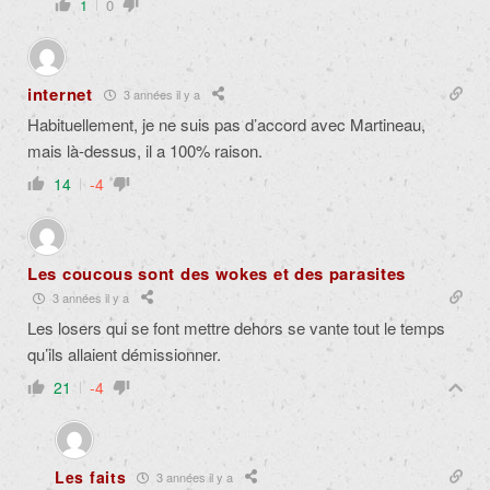
1
0
internet
3 années il y a
Habituellement, je ne suis pas d’accord avec Martineau,
mais là-dessus, il a 100% raison.
14
-4
Les coucous sont des wokes et des parasites
3 années il y a
Les losers qui se font mettre dehors se vante tout le temps
qu’ils allaient démissionner.
21
-4
Les faits
3 années il y a