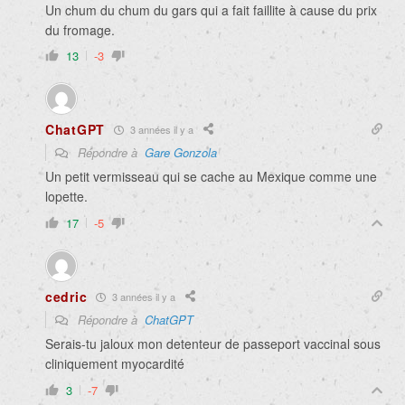
Un chum du chum du gars qui a fait faillite à cause du prix
du fromage.
13
-3
ChatGPT
3 années il y a
Répondre à
Gare Gonzola
Un petit vermisseau qui se cache au Mexique comme une
lopette.
17
-5
cedric
3 années il y a
Répondre à
ChatGPT
Serais-tu jaloux mon detenteur de passeport vaccinal sous
cliniquement myocardité
3
-7