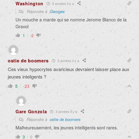
Washington
3 années il y a
Répondre à
Georges
Un mouche a marde qui se nomme Jerome Blanco de la
Gravol
1
-2
ostie de boomers
3 années il y a
Ces vieux hypocrytes avaricieux devraient laisser place aux
jeunes inteligents ?
5
-23
Gare Gonzola
3 années il y a
Répondre à
ostie de boomers
Malheureusement, les jeunes intelligents sont rares.
3
0