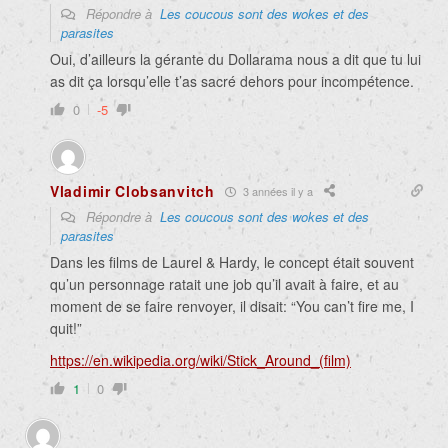
Répondre à
Les coucous sont des wokes et des
parasites
Oui, d’ailleurs la gérante du Dollarama nous a dit que tu lui
as dit ça lorsqu’elle t’as sacré dehors pour incompétence.
0
-5
Vladimir Clobsanvitch
3 années il y a
Répondre à
Les coucous sont des wokes et des
parasites
Dans les films de Laurel & Hardy, le concept était souvent
qu’un personnage ratait une job qu’il avait à faire, et au
moment de se faire renvoyer, il disait: “You can’t fire me, I
quit!”
https://en.wikipedia.org/wiki/Stick_Around_(film)
1
0