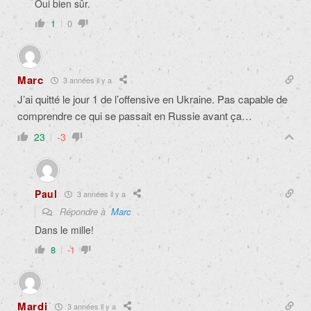
Oui bien sûr.
1
0
Marc
3 années il y a
J’ai quitté le jour 1 de l’offensive en Ukraine. Pas capable de
comprendre ce qui se passait en Russie avant ça…
23
-3
Paul
3 années il y a
Répondre à
Marc
Dans le mille!
8
-1
Mardi
3 années il y a