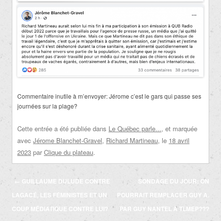
Commentaire inutile à m’envoyer: Jérome c’est le gars qui passe ses
journées sur la plage?
Cette entrée a été publiée dans
Le Québec parle...
, et marquée
avec
Jérome Blanchet-Gravel
,
Richard Martineau
, le
18 avril
2023
par
Clique du plateau
.
Navigation
←
GUILLAUME DULUDE CONTRE
SONDAGE DU JOUR: ON
des
LAGACÉ, LES FÉMINISTES ET UN
POURRAIT REMPLACER GUY A.
articles
COUP MÉDIATIQUE CONTRE LUI?
PAR GUY NANTEL À TLMEP???