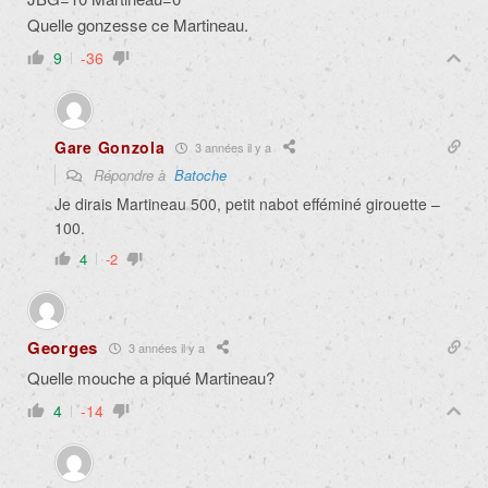
Quelle gonzesse ce Martineau.
9
-36
Gare Gonzola
3 années il y a
Répondre à
Batoche
Je dirais Martineau 500, petit nabot efféminé girouette –
100.
4
-2
Georges
3 années il y a
Quelle mouche a piqué Martineau?
4
-14