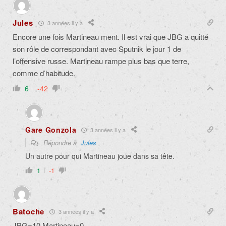
Jules
3 années il y a
Encore une fois Martineau ment. Il est vrai que JBG a quitté
son rôle de correspondant avec Sputnik le jour 1 de
l’offensive russe. Martineau rampe plus bas que terre,
comme d’habitude.
6
-42
Gare Gonzola
3 années il y a
Répondre à
Jules
Un autre pour qui Martineau joue dans sa tête.
1
-1
Batoche
3 années il y a
JBG=10 Martineau=0