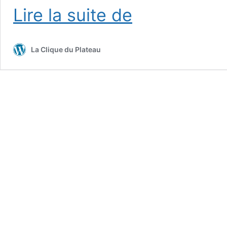
Carney
Lire la suite de
est
ben
souple!!!
La Clique du Plateau