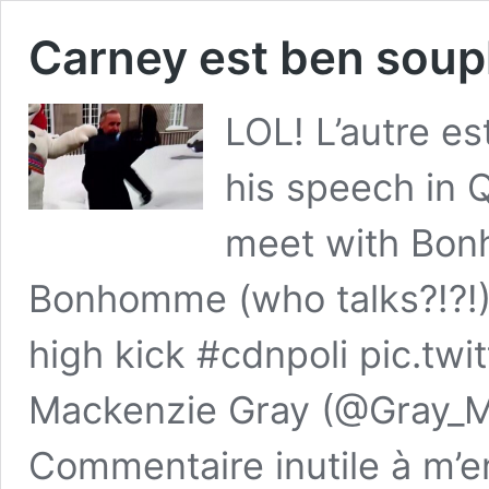
Carney est ben soupl
LOL! L’autre es
his speech in 
meet with Bon
Bonhomme (who talks?!?!),
high kick #cdnpoli pic.tw
Mackenzie Gray (@Gray_M
Commentaire inutile à m’e