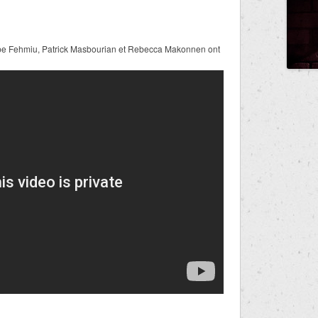
ppe Fehmiu, Patrick Masbourian et Rebecca Makonnen ont