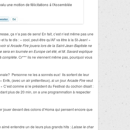
presse, ça n’a pas de sens! En fait, c’est n’est même pas une
 et tu te dis : « cool, peut-être qu’AF va être à la St-Jean! »
voir si Arcade Fire jouera lors de la Saint-Jean-Baptiste ne
e sera en tournée en Europe cet été, et M. Savard explique
jà complète
. Cr*** ils ne viennent même pas, pourquoi vous
ionale? Personne ne les a sonnés eux! Ils sortent de leur
« Entk, (avec un air prétentieux)..si un jour
Arcade Fire
veut
 » C’est comme si le président du Festival du cochon disait :
endant plus de 20 min, on a une programmation à respecter
er jouer devant des colons d’Homa qui pensent encore que
 aimé entendre un de leurs plus grands hits :
Laisse le char