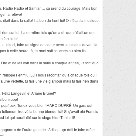
e, Radio Radio et Samian… ça prend du courage! Mais bon,
er la relève!
tait dans la salle! Il a ben du front lui! On fêtait la musique,
rien sur lui! La dernière fois qu’on a dit que c’était un one
on fan club!
tte fois-ci, faire un signe de coeur avec ses mains devant la
s à cette heure-là, ils sont soit couchés ou bien ils
 Fire et de les voir dans la salle à chaque année, ils font quoi
Philippe Fehmiu! LJH nous racontait qu’à chaque fois qu’il
 ça une vedette, tu fais une vie glamour mais tu fais rien dans
t, Félix Langevin et Ariane Brunet?
 album pop!
ée pop/rock: Tenez-vous bien! MARC DUPRÉ! Un gars qui
 tellement trouvé la bonne blonde, lui! Si ç’avait été Francis
st lui qui aurait été sur le stage hier! That’ s it!
agnants de l’autre gala de l’Adisq… ça doit te faire drôle
es!