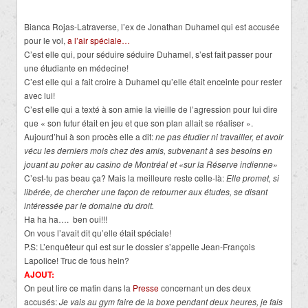
Bianca Rojas-Latraverse, l’ex de Jonathan Duhamel qui est accusée
pour le vol,
a l’air spéciale…
C’est elle qui, pour séduire séduire Duhamel, s’est fait passer pour
une étudiante en médecine!
C’est elle qui a fait croire à Duhamel qu’elle était enceinte pour rester
avec lui!
C’est elle qui a texté à son amie la vieille de l’agression pour lui dire
que « son futur était en jeu et que son plan allait se réaliser ».
Aujourd’hui à son procès elle a dit:
ne pas étudier ni travailler, et avoir
vécu les derniers mois chez des amis, subvenant à ses besoins en
jouant au poker au casino de Montréal et «sur la Réserve indienne»
C’est-tu pas beau ça? Mais la meilleure reste celle-là:
Elle promet, si
libérée, de chercher une façon de retourner aux études, se disant
intéressée par le domaine du droit.
Ha ha ha…. ben oui!!!
On vous l’avait dit qu’elle était spéciale!
P.S: L’enquêteur qui est sur le dossier s’appelle Jean-François
Lapolice! Truc de fous hein?
AJOUT:
On peut lire ce matin dans la
Presse
concernant un des deux
accusés:
Je vais au gym faire de la boxe pendant deux heures, je fais