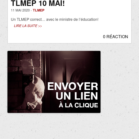
TLMEP 10 MAI!
11 MAI 2020 -
TLMEP
Un TLMEP correct… avec le ministre de l’éducation!
LIRE LA SUITE >>
0 RÉACTION