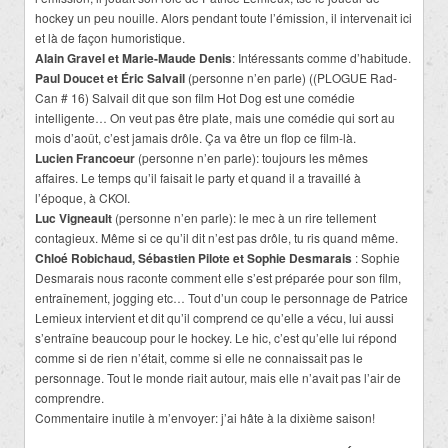
hockey un peu nouille. Alors pendant toute l’émission, il intervenait ici
et là de façon humoristique.
Alain Gravel et Marie-Maude Denis
: Intéressants comme d’habitude.
Paul Doucet et Éric Salvail
(personne n’en parle) ((PLOGUE Rad-
Can # 16) Salvail dit que son film Hot Dog est une comédie
intelligente… On veut pas être plate, mais une comédie qui sort au
mois d’août, c’est jamais drôle. Ça va être un flop ce film-là.
Lucien Francoeur
(personne n’en parle): toujours les mêmes
affaires. Le temps qu’il faisait le party et quand il a travaillé à
l’époque, à CKOI.
Luc Vigneault
(personne n’en parle): le mec à un rire tellement
contagieux. Même si ce qu’il dit n’est pas drôle, tu ris quand même.
Chloé Robichaud, Sébastien Pilote et Sophie Desmarais
: Sophie
Desmarais nous raconte comment elle s’est préparée pour son film,
entraînement, jogging etc… Tout d’un coup le personnage de Patrice
Lemieux intervient et dit qu’il comprend ce qu’elle a vécu, lui aussi
s’entraîne beaucoup pour le hockey. Le hic, c’est qu’elle lui répond
comme si de rien n’était, comme si elle ne connaissait pas le
personnage. Tout le monde riait autour, mais elle n’avait pas l’air de
comprendre.
Commentaire inutile à m’envoyer: j’ai hâte à la dixième saison!