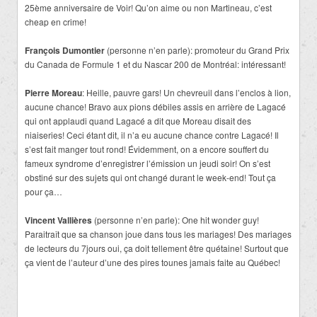
25ème anniversaire de Voir! Qu’on aime ou non Martineau, c’est
cheap en crime!
François Dumontier
(personne n’en parle): promoteur du Grand Prix
du Canada de Formule 1 et du Nascar 200 de Montréal: intéressant!
Pierre Moreau
: Heille, pauvre gars! Un chevreuil dans l’enclos à lion,
aucune chance! Bravo aux pions débiles assis en arrière de Lagacé
qui ont applaudi quand Lagacé a dit que Moreau disait des
niaiseries! Ceci étant dit, il n’a eu aucune chance contre Lagacé! Il
s’est fait manger tout rond! Évidemment, on a encore souffert du
fameux syndrome d’enregistrer l’émission un jeudi soir! On s’est
obstiné sur des sujets qui ont changé durant le week-end! Tout ça
pour ça…
Vincent Vallières
(personne n’en parle): One hit wonder guy!
Paraitraît que sa chanson joue dans tous les mariages! Des mariages
de lecteurs du 7jours oui, ça doit tellement être quétaine! Surtout que
ça vient de l’auteur d’une des pires tounes jamais faite au Québec!