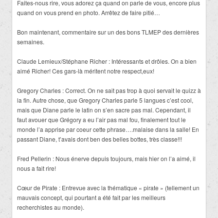
Faites-nous rire, vous adorez ça quand on parle de vous, encore plus
quand on vous prend en photo. Arrêtez de faire pitié…
Bon maintenant, commentaire sur un des bons TLMEP des dernières
semaines.
Claude Lemieux/Stéphane Richer : Intéressants et drôles. On a bien
aimé Richer! Ces gars-là méritent notre respect,eux!
Gregory Charles : Correct. On ne sait pas trop à quoi servait le quizz à
la fin. Autre chose, que Gregory Charles parle 5 langues c’est cool,
mais que Diane parle le latin on s’en sacre pas mal. Cependant, il
faut avouer que Grégory a eu l’air pas mal fou, finalement tout le
monde l’a apprise par coeur cette phrase….malaise dans la salle! En
passant Diane, t’avais dont ben des belles bottes, très classe!!!
Fred Pellerin : Nous énerve depuis toujours, mais hier on l’a aimé, il
nous a fait rire!
Cœur de Pirate : Entrevue avec la thématique « pirate » (tellement un
mauvais concept, qui pourtant a été fait par les meilleurs
recherchistes au monde).