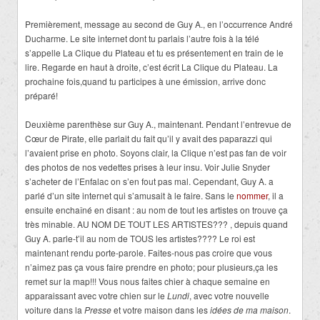
Premièrement, message au second de Guy A., en l’occurrence André
Ducharme. Le site internet dont tu parlais l’autre fois à la télé
s’appelle La Clique du Plateau et tu es présentement en train de le
lire. Regarde en haut à droite, c’est écrit La Clique du Plateau. La
prochaine fois,quand tu participes à une émission, arrive donc
préparé!
Deuxième parenthèse sur Guy A., maintenant. Pendant l’entrevue de
Cœur de Pirate, elle parlait du fait qu’il y avait des paparazzi qui
l’avaient prise en photo. Soyons clair, la Clique n’est pas fan de voir
des photos de nos vedettes prises à leur insu. Voir Julie Snyder
s’acheter de l’Enfalac on s’en fout pas mal. Cependant, Guy A. a
parlé d’un site internet qui s’amusait à le faire. Sans le
nommer
, il a
ensuite enchaîné en disant : au nom de tout les artistes on trouve ça
très minable. AU NOM DE TOUT LES ARTISTES??? , depuis quand
Guy A. parle-t’il au nom de TOUS les artistes???? Le roi est
maintenant rendu porte-parole. Faites-nous pas croire que vous
n’aimez pas ça vous faire prendre en photo; pour plusieurs,ça les
remet sur la map!!! Vous nous faites chier à chaque semaine en
apparaissant avec votre chien sur le
Lundi
, avec votre nouvelle
voiture dans la
Presse
et votre maison dans les
idées de ma maison
.