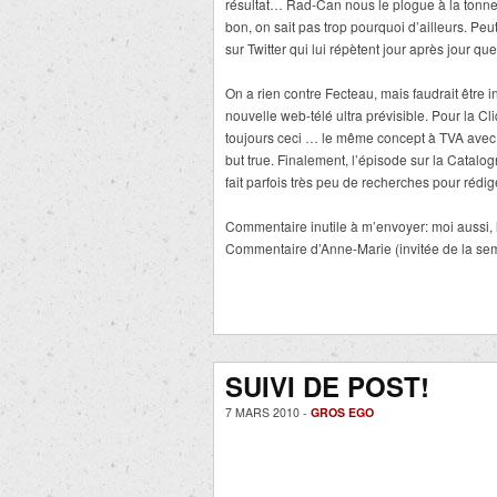
résultat… Rad-Can nous le plogue à la tonne.
bon, on sait pas trop pourquoi d’ailleurs. Peu
sur Twitter qui lui répètent jour après jour qu
On a rien contre Fecteau, mais faudrait être 
nouvelle web-télé ultra prévisible. Pour la Cl
toujours ceci … le même concept à TVA avec 
but true. Finalement, l’épisode sur la Catalo
fait parfois très peu de recherches pour rédige
Commentaire inutile à m’envoyer: moi aussi, 
Commentaire d’Anne-Marie (invitée de la semain
SUIVI DE POST!
7 MARS 2010 -
GROS EGO