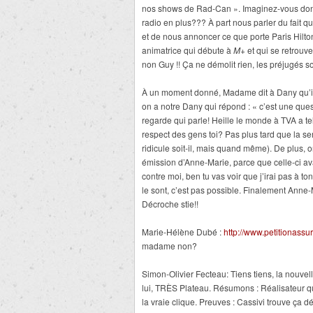
nos shows de Rad-Can ». Imaginez-vous don
radio en plus??? À part nous parler du fait qu
et de nous annoncer ce que porte Paris Hilton,
animatrice qui débute à
M+
et qui se retrouv
non Guy !! Ça ne démolit rien, les préjugés son
À un moment donné, Madame dit à Dany qu’il
on a notre Dany qui répond : « c’est une qu
regarde qui parle! Heille le monde à TVA a tel
respect des gens toi? Pas plus tard que la se
ridicule soit-il, mais quand même). De plus, 
émission d’Anne-Marie, parce que celle-ci avait
contre moi, ben tu vas voir que j’irai pas à to
le sont, c’est pas possible. Finalement Anne-M
Décroche stie!!
Marie-Hélène Dubé :
http://www.petitionass
madame non?
Simon-Olivier Fecteau: Tiens tiens, la nouv
lui, TRÈS Plateau. Résumons : Réalisateur q
la vraie clique. Preuves : Cassivi trouve ça dé