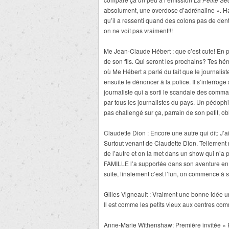
absolument, une overdose d’adrénaline ». H
qu’il a ressenti quand des colons pas de dent
on ne voit pas vraiment!!!
Me Jean-Claude Hébert : que c’est cute! En pl
de son fils. Qui seront les prochains? Tes hé
où Me Hébert a parlé du fait que le journalist
ensuite le dénoncer à la police. Il s’interroge 
journaliste qui a sorti le scandale des comma
par tous les journalistes du pays. Un pédophi
pas challengé sur ça, parrain de son petit, 
Claudette Dion : Encore une autre qui dit: J’ai
Surtout venant de Claudette Dion. Tellement 
de l’autre et on la met dans un show qui n’a
FAMILLE l’a supportée dans son aventure en 
suite, finalement c’est l’fun, on commence à s
Gilles Vigneault : Vraiment une bonne idée u
Il est comme les petits vieux aux centres co
Anne-Marie Withenshaw: Première invitée « Pl