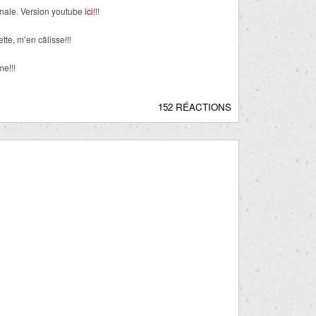
onale. Version youtube
ici
!!!
tte, m’en câlisse!!!
e!!!
152 RÉACTIONS