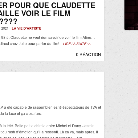
ER POUR QUE CLAUDETTE
AILLE VOIR LE FILM
????
 2021 -
LA VIE D'ARTISTE
98.5, Claudette ne veut rien savoir de voir le film Aline…
direct chez Julie pour parler du film!
LIRE LA SUITE >>
0 RÉACTION
P a été capable de rassembler les téléspectateurs de TVA et
u la face et ça c’est rare.
 à la télé. Belle petite chimie entre Michel et Dany. Jasmin
et du rush d’émotion qu’il a ressenti. Là ça va, mais après, il
duction
de Dany. Et ce dernier de répondre: « oui