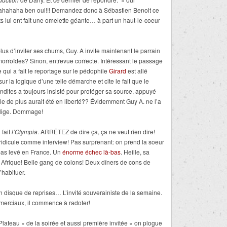
ahahaha ben oui!!! Demandez donc à Sébastien Benoit ce
s lui ont fait une omelette géante… à part un haut-le-coeur
us d’inviter ses chums, Guy. A invite maintenant le parrain
morroïdes? Sinon, entrevue correcte. Intéressant le passage
e qui a fait le reportage sur le pédophile
Girard
est allé
sur la logique d’une telle démarche et cite le fait que le
ndites a toujours insisté pour protéger sa source, appuyé
le de plus aurait été en liberté?? Évidemment Guy A. ne l’a
oblige. Dommage!
 fait
l’Olympia
. ARRÊTEZ de dire ça, ça ne veut rien dire!
ridicule comme interview! Pas surprenant: on prend la soeur
 pas levé en France. Un
énorme échec là-bas
. Heille, sa
Afrique! Belle gang de colons! Deux dîners de cons de
’habituer.
n disque de reprises… L’invité souverainiste de la semaine.
mmerciaux, il commence à radoter!
ateau » de la soirée et aussi première invitée « on plogue