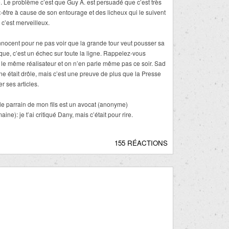
 Le problème c’est que Guy A. est persuadé que c’est très
t-être à cause de son entourage et des licheux qui le suivent
e c’est merveilleux.
innocent pour ne pas voir que la grande tour veut pousser sa
ique, c’est un échec sur toute la ligne. Rappelez-vous
le même réalisateur et on n’en parle même pas ce soir. Sad
gne était drôle, mais c’est une preuve de plus que la Presse
r ses articles.
le parrain de mon fils est un avocat (anonyme)
e): je t’ai critiqué Dany, mais c’était pour rire.
155 RÉACTIONS