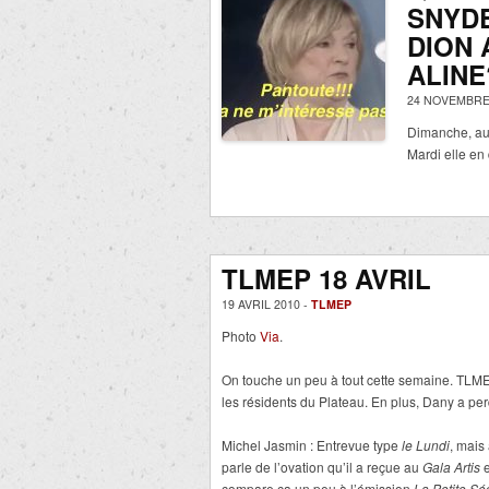
SNYD
DION 
ALINE
24 NOVEMBRE
Dimanche, au 
Mardi elle en 
TLMEP 18 AVRIL
19 AVRIL 2010 -
TLMEP
Photo
Via
.
On touche un peu à tout cette semaine. TLME
les résidents du Plateau. En plus, Dany a perd
Michel Jasmin : Entrevue type
le Lundi
, mais
parle de l’ovation qu’il a reçue au
Gala Artis
compare ça un peu à l’émission
La Petite Sé