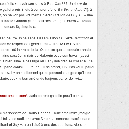
c qu’elle va avoir son show à Rad-Can??? Un show de
e ça lui a pris 3 fois à comprendre le film
Sex and the City 2
 on ne voit pas vraiment l’intérêt. Citation de Guy A. : « une
e à Radio-Canada ça démolit des préjugés, bravo ». Heuuu
t encore là, t’inquiète.
 en beurre un peu épais à l’émission
La Petite Séductio
n et
estion de respect des gens aussi ». HA HA HA HA HA,
lement dû la rire celle-là. Qu’est-ce que tu connais dans le
maine passée, tu riais de Halperin et de son travail (aussi
on a bien aimé le passage où Dany avait refusé d’aller à une
 parlé contre lui. Pour qui il se prend, lui? T’as voulu parler
n show. Il y en a tellement qui se pensent plus gros qu’ils ne
arie, veux-tu ben arrêter de toujours parler de Twitter.
uranceemploi.com/
. Juste comme ça : elle paraît bien la
elle marionnette de Radio-Canada. Deuxième invité, malgré
ui fait « les auditions avec Simon ». Immense succès dans
lirant et Guy A. a participé à une des auditions. Alors le