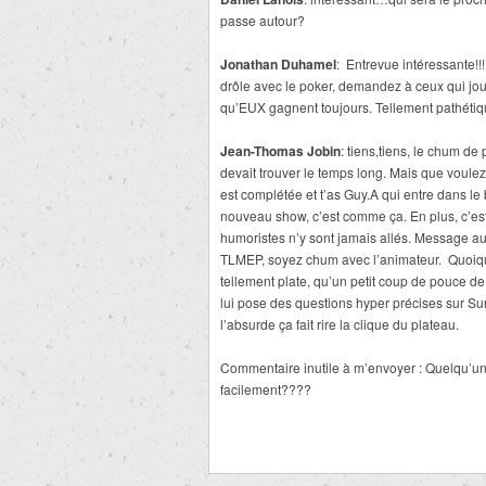
passe autour?
Jonathan Duhamel
: Entrevue intéressante!!!
drôle avec le poker, demandez à ceux qui jouen
qu’EUX gagnent toujours. Tellement pathétiq
Jean-Thomas Jobin
: tiens,tiens, le chum de 
devait trouver le temps long. Mais que voulez v
est complétée et t’as Guy.A qui entre dans le
nouveau show, c’est comme ça. En plus, c’est
humoristes n’y sont jamais allés. Message au
TLMEP, soyez chum avec l’animateur. Quoiqu’à
tellement plate, qu’un petit coup de pouce de l
lui pose des questions hyper précises sur Surv
l’absurde ça fait rire la clique du plateau.
Commentaire inutile à m’envoyer : Quelqu’un 
facilement????