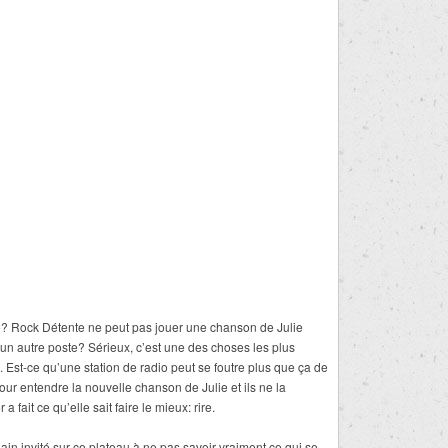
e? Rock Détente ne peut pas jouer une chanson de Julie
 un autre poste? Sérieux, c’est une des choses les plus
 Est-ce qu’une station de radio peut se foutre plus que ça de
ur entendre la nouvelle chanson de Julie et ils ne la
 fait ce qu’elle sait faire le mieux: rire.
ain invité sur ce plateau à ne pas savoir vraiment ce qui se