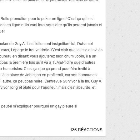
 Belle promotion pour le poker en ligne! C’est ça qui est
t en ligne et ils vont tous vous dire qu’ils perdent jamais et
ue!
poker de Guy.A. Il est tellement insignifiant lui; Duhamel
ous, Lepage le trouve drôle. C’est clair que la liste d’invités
 bureau en disant: vous ajouterez mon chum Jobin, il a un
 pas la première fois qu’il va à TLMEP; dire que d’autres
x humoristes: C’est ça que ça prend pour être invité à
 la place de Jobin, on en profiterait, car son humour est
’autre, ça peut pas nuire. L’entrevue Survivor à la fin. Guy A.
ivor, long et plate pour l’auditeur, mais c’est absurde, et
peut-il m’expliquer pourquoi un gay pleure si
136 RÉACTIONS