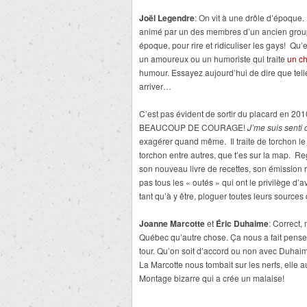
Joël Legendre
: On vit à une drôle d’époque
animé par un des membres d’un ancien group
époque, pour rire et ridiculiser les gays! Qu’e
un amoureux ou un humoriste qui traite
un c
humour. Essayez aujourd’hui de dire que telle
arriver…
C’est pas évident de sortir du placard en 2
BEAUCOUP DE COURAGE!
J’me suis senti 
exagérer quand même. Il traite de torchon le
torchon entre autres, que t’es sur la map. 
son nouveau livre de recettes, son émission 
pas tous les « outés » qui ont le privilège d’
tant qu’à y être, ploguer toutes leurs sources
Joanne Marcotte
et
Éric Duhaime
: Correct, 
Québec qu’autre chose. Ça nous a fait penser 
tour. Qu’on soit d’accord ou non avec Duhaime, 
La Marcotte nous tombait sur les nerfs, elle a
Montage bizarre qui a crée un malaise!