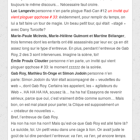
toujours le même discours… Nécessaire faut croire.
Luc Langevin
personne n’en parle plogue Rad-Can #12
un invité qui
vient ploguer qqchose # 33
: évidemment, pour remplir du temps, on
lui a fait faire un tour de magie. Un beau petit tour, qui était «stagé »
avec Dany Turcotte?
Marie-Paule McInnis, Marie-Hélène Guimont et Martine Bélanger
,
trois femmes dont les enfants ont été assassinés par leur ex: ça en dit
assez long sur le type d’entrevue. En plus, pendant l’entrevue de Gab
Roy, 2 des 3 sont intervenues. Imagine la scène, toi!
Émile Proulx Cloutier
personne n’en parle, un invité qui vient
ploguer qqchose # 33: le moment zzzzzz de la soirée.
Gab Roy, Mathieu St-Onge et Simon Jodoin
personne n’en
parle: Simon Jodoin du Voir était accompagné de « veudettes du
web », dont Gab Roy. Certains les appelent, les « agitateurs du
Web ». HA HA HA HA, scusez là… ha ha ha! Essayons de revenir
sérieux, parce que oui, c’est vraiment drôle comme surnom… Mais
bon, on est mal placé pour parler, la Clique est supposément un
« créateur de nouvelles ».
Bref, l’entrevue de Gab Roy.
Ha non ha non ha non!! Mais qu’est-ce que Gab Roy est allé faire là?
Le suicide, toi. Un petit veau dans une cage à lion. On avait juste le
goût de lui dire pendant l’entrevue:
va t’en, va t’en, yé encore temps.