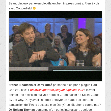
Beaudoin, eux par exemple, étaient ben impressionnés. Rien à voir
avec Copperfield
France Beaudoin
et
Dany Dubé
personne n’en parle plogue Rad-
Can #10 et #11
un invité qui vient ploguer qqchose # 32
: Ils vont
animer une émission qui va s’appeler « Bon baiser de Sotchi », ouf!
By the way, Dany avait l’air de s’ennuyer en maudit ce soir… la
transaction de TVA te tracasse mon Dany? Le téléphone sonne pas?
Dr Réjean Thomas
personne n’en parle: intéressant, quoique