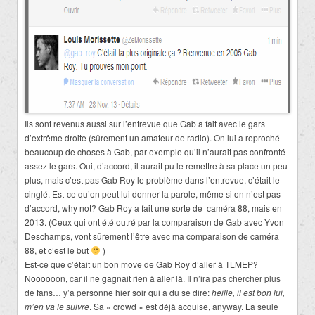
Ils sont revenus aussi sur l’entrevue que Gab a fait avec le gars
d’extrême droite (sûrement un amateur de radio). On lui a reproché
beaucoup de choses à Gab, par exemple qu’il n’aurait pas confronté
assez le gars. Oui, d’accord, il aurait pu le remettre à sa place un peu
plus, mais c’est pas Gab Roy le problème dans l’entrevue, c’était le
cinglé. Est-ce qu’on peut lui donner la parole, même si on n’est pas
d’accord, why not? Gab Roy a fait une sorte de caméra 88, mais en
2013. (Ceux qui ont été outré par la comparaison de Gab avec Yvon
Deschamps, vont sûrement l’être avec ma comparaison de caméra
88, et c’est le but
)
Est-ce que c’était un bon move de Gab Roy d’aller à TLMEP?
Noooooon, car il ne gagnait rien à aller là. Il n’ira pas chercher plus
de fans… y’a personne hier soir qui a dû se dire:
heille, il est bon lui,
m’en va le suivre
. Sa « crowd » est déjà acquise, anyway. La seule