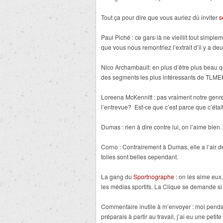
Tout ça pour dire que vous auriez dû inviter
s
Paul Piché : ce gars-là ne vieillit tout simple
que vous nous remontriez l’extrait d’il y a de
Nico Archambault: en plus d’être plus beau q
des segments les plus intéressants de TLME
Loreena McKennitt : pas vraiment notre genr
l’entrevue? Est-ce que c’est parce que c’étai
Dumas : rien à dire contre lui, on l’aime bien.
Corno : Contrairement à Dumas, elle a l’air 
toiles sont belles cependant.
La gang du
Sportnographe
: on les aime eux,
les médias sportifs. La Clique se demande si 
Commentaire inutile à m’envoyer : moi penda
préparais à partir au travail, j’ai eu une pet