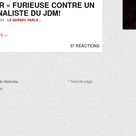
R » FURIEUSE CONTRE UN
ALISTE DU JDM!
024 -
LE QUÉBEC PARLE...
TE >>
37 RÉACTIONS
ts réservés.
^ haut de page
te