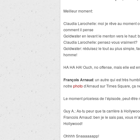
Meilleur moment:
Claudia Larochelle: moi je rêve au moment où
comment il pense
Goldwater en levant le menton vers le haut:
Claudia Larochelle: pensez-vous vraiment?
Goldwater: réduisez le tout au plus simple, f
homme!
HA HA HA! Ouch, no offense, mais elle est en 
François Arnaud
: un autre qui est très hu
notre
photo
d’Arnaud sur Times Square, ça ne
Le moment priceless de l’épisode, peut-être
Guy A.: As-tu peur que ta carrière à Hollywood
Francois Arnaud: ben je le sais pas, vous m’
Hollywood!
Ohhhh Snaaaaaapp!