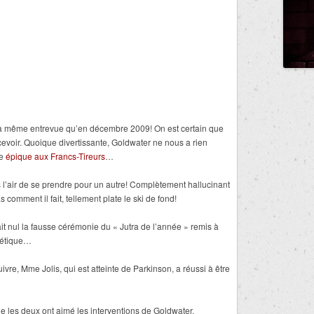
la même entrevue qu’en décembre 2009! On est certain que
ecevoir. Quoique divertissante, Goldwater ne nous a rien
ue
épique aux Francs-Tireurs
…
as l’air de se prendre pour un autre! Complètement hallucinant
comment il fait, tellement plate le ski de fond!
ait nul la fausse cérémonie du « Jutra de l’année » remis à
hétique…
uivre, Mme Jolis, qui est atteinte de Parkinson, a réussi à être
ue les deux ont aimé les interventions de Goldwater.