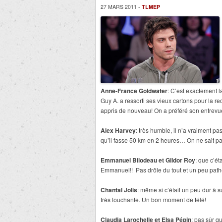
27 MARS 2011 -
TLMEP
Anne-France Goldwater
: C’est exactement 
Guy A. a ressorti ses vieux cartons pour la r
appris de nouveau! On a préféré son entrev
Alex Harvey
: très humble, il n’a vraiment p
qu’il fasse 50 km en 2 heures… On ne sait pas 
Emmanuel Bilodeau et Gildor Roy
: que c’ét
Emmanuel!! Pas drôle du tout et un peu pat
Chantal Jolis
: même si c’était un peu dur à s
très touchante. Un bon moment de télé!
Claudia Larochelle et Elsa Pépin
: pas sûr q