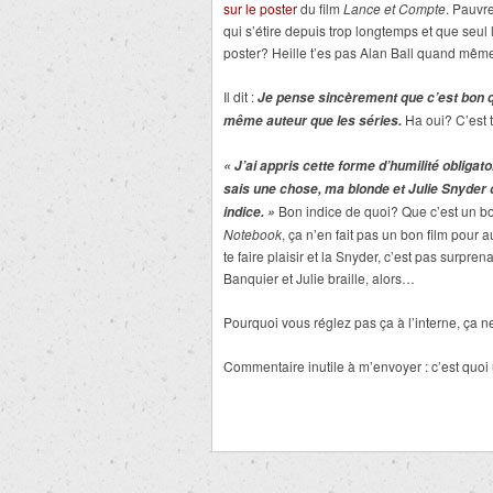
sur le poster
du film
Lance et Compte
. Pauvr
qui s’étire depuis trop longtemps et que seul 
poster? Heille t’es pas Alan Ball quand mêm
Il dit :
Je pense sincèrement que c’est bon qu
Ha oui? C’est to
même auteur que les séries.
« J’ai appris cette forme d’humilité obligat
sais une chose, ma blonde et Julie Snyder on
Bon indice de quoi? Que c’est un bon f
indice. »
Notebook
, ça n’en fait pas un bon film pour a
te faire plaisir et la Snyder, c’est pas surpr
Banquier et Julie braille, alors…
Pourquoi vous réglez pas ça à l’interne, ça 
Commentaire inutile à m’envoyer : c’est quoi