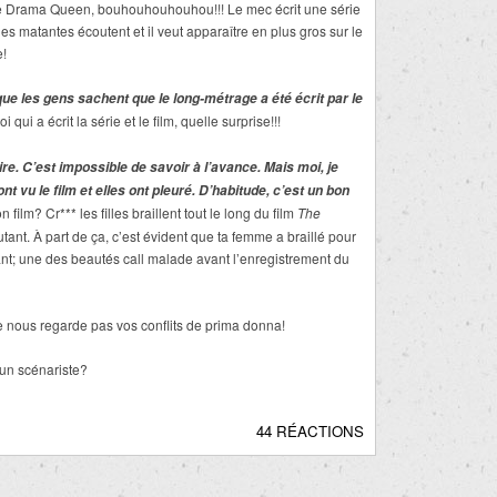
e Drama Queen, bouhouhouhouhou!!! Le mec écrit une série
les matantes écoutent et il veut apparaître en plus gros sur le
e!
e les gens sachent que le long-métrage a été écrit par le
i qui a écrit la série et le film, quelle surprise!!!
oire. C’est impossible de savoir à l’avance. Mais moi, je
t vu le film et elles ont pleuré. D’habitude, c’est un bon
ilm? Cr*** les filles braillent tout le long du film
The
utant. À part de ça, c’est évident que ta femme a braillé pour
enant; une des beautés call malade avant l’enregistrement du
ne nous regarde pas vos conflits de prima donna!
 un scénariste?
44 RÉACTIONS