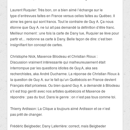
Laurent Ruquier: Très bon, on a bien aimé l’échange sur le
type d’entrevues faites en France versus celles faites au Québec. Il
aime les gens qui sont francs. Tout le contraire de Guy A. Ça nous
étonne que Guy A. ne lui ait pas demandé la définition d’être franc.
Meilleur moment : une fois la carte de Dany lue, Ruquier se lève pour
partir et… redonne sa carte à Dany. Belle façon de dire: c’est ben
insignifiant ton concept de cartes.
Christophe Nick, Maxence Bilodeau et Christian Rioux :
Discussion vraiment intéressante qui malheureusement était
interrompue par les questions idiotes de Guy.A, aka ses
recherchistes, aka André Ducharme. La réponse de Christian Rioux à
la question de Guy A. sur le fait qu’un Québécois en France devient
Français était priceless. Ou bien quand Guy A. a demandé à Bilodeau
s’il est trop gentil avec nos artistes québécois et Maxence de
répondre : pas du tout. Dans le genre : on n’est pas tous comme toi.
Thierry Ardisson: La Clique a toujours aimé Ardisson et ce n’est
pas prêt de changer.
Frédéric Beigbeder, Dany Laferrière: correct, mais Beigbeder