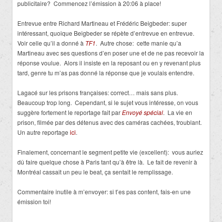
publicitaire? Commencez l’émission à 20:06 à place!
Entrevue entre Richard Martineau et Frédéric Beigbeder: super
intéressant, quoique Beigbeder se répète d’entrevue en entrevue.
Voir celle qu’il a donné à
TF1
. Autre chose: cette manie qu’a
Martineau avec ses questions d’en poser une et de ne pas recevoir la
réponse voulue. Alors il insiste en la reposant ou en y revenant plus
tard, genre tu m’as pas donné la réponse que je voulais entendre.
Lagacé sur les prisons françaises: correct… mais sans plus.
Beaucoup trop long. Cependant, si le sujet vous intéresse, on vous
suggère fortement le reportage fait par
Envoyé spécial
. La vie en
prison, filmée par des détenus avec des caméras cachées, troublant.
Un autre reportage
ici
.
Finalement, concernant le segment petite vie (excellent): vous auriez
dû faire quelque chose à Paris tant qu’à être là. Le fait de revenir à
Montréal cassait un peu le beat, ça sentait le remplissage.
Commentaire inutile à m’envoyer: si t’es pas content, fais-en une
émission toi!