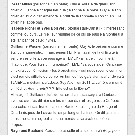
Cesar Millan
(personne n’en parle): Guy A. essaie de guérir son
chien qui jappe à chaque fois que ça sonne à la porte. Guy A. a son
chien en studio, fait entendre le bruit de la sonnette à son chien… le
chien ne jappe pas.
Isabelle Richer et Yves Boisvert
(plogue Rad-Can #17): Intéressant
comme toujours. Le meilleur résumé de ce qui se passe à Montréal a
été fait par nos deux invités.
Guillaume Wagner
(personne n’en parle): Guy A. le présente comme
étant un humoriste… Franchement! Entk, s’il avait de la difficulté à
vendre ses billets, son passage à TLMEP va l’aider… comme à
l’habitude. Vous êtes un humoriste? TLMEP va vous aider. On passe
un extrait de l’émission « les 5 prochains « qui nous raconte comment
c’est parfois difficile de percer en humour. Le gars vient parler de ça à
TLMEP… méchant paradoxe. Guy A. dit: en 2011 ta carrière a monté
en flèche. Heu… hein?!?!?! Elle est où la flèche?
Message à Guillaume lors de tes prochains passages à Québec:
avec ce que t’as dit hier sur les « Libartés » et les gens de Québec,
approche-toi pas trop de la tente Radio X au tailgate du Rouge et
Or… tu risques de trouver le temps long en batinse. On dit ça, mais
dans une semaine, tout ce beau monde-là va avoir oublié tes
propos…
Raymond Bachand
: Cassette, cassette et cassette! «
J’fais ça pour