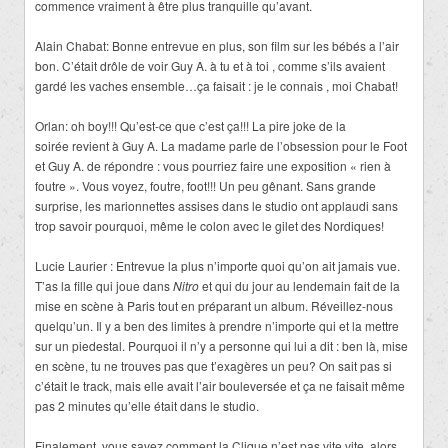
commence vraiment à être plus tranquille qu’avant.
Alain Chabat: Bonne entrevue en plus, son film sur les bébés a l’air
bon. C’était drôle de voir Guy A. à tu et à toi , comme s’ils avaient
gardé les vaches ensemble…ça faisait : je le connais , moi Chabat!
Orlan: oh boy!!! Qu’est-ce que c’est ça!!! La pire joke de la
soirée revient à Guy A. La madame parle de l’obsession pour le Foot
et Guy A. de répondre : vous pourriez faire une exposition « rien à
foutre ». Vous voyez, foutre, foot!!! Un peu gênant. Sans grande
surprise, les marionnettes assises dans le studio ont applaudi sans
trop savoir pourquoi, même le colon avec le gilet des Nordiques!
Lucie Laurier : Entrevue la plus n’importe quoi qu’on ait jamais vue.
T’as la fille qui joue dans
Nitro
et qui du jour au lendemain fait de la
mise en scène à Paris tout en préparant un album. Réveillez-nous
quelqu’un. Il y a ben des limites à prendre n’importe qui et la mettre
sur un piedestal. Pourquoi il n’y a personne qui lui a dit : ben là, mise
en scène, tu ne trouves pas que t’exagères un peu? On sait pas si
c’était le track, mais elle avait l’air bouleversée et ça ne faisait même
pas 2 minutes qu’elle était dans le studio.
Finalement, vous savez comment la Clique n’est pas vite vite, alors