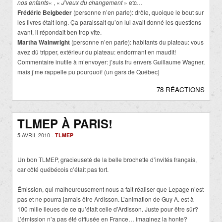
nos enfants
« , «
J’veux du changement
» etc…
Frédéric Beigbeder
(personne n’en parle): drôle, quoique le bout sur
les livres était long. Ça paraissait qu’on lui avait donné les questions
avant, il répondait ben trop vite.
Martha Wainwright
(personne n’en parle): habitants du plateau: vous
avez dû tripper, extérieur du plateau: endormant en maudit!
Commentaire inutile à m’envoyer: j’suis fru envers Guillaume Wagner,
mais j’me rappelle pu pourquoi! (un gars de Québec)
78 RÉACTIONS
TLMEP À PARIS!
5 AVRIL 2010 -
TLMEP
Un bon TLMEP, gracieuseté de la belle brochette d’invités français,
car côté québécois c’était pas fort.
Émission, qui malheureusement nous a fait réaliser que Lepage n’est
pas et ne pourra jamais être Ardisson. L’animation de Guy A. est à
100 mille lieues de ce qu’était celle d’Ardisson. Juste pour être sûr?
L’émission n’a pas été diffusée en France… imaginez la honte?