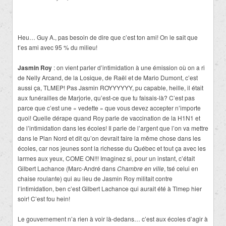
Heu… Guy A., pas besoin de dire que c’est ton ami! On le sait que
t’es ami avec 95 % du milieu!
Jasmin Roy
: on vient parler d’intimidation à une émission où on a ri
de Nelly Arcand, de la Losique, de Raël et de Mario Dumont, c’est
aussi ça, TLMEP! Pas Jasmin ROYYYYYY, pu capable, heille, il était
aux funérailles de Marjorie, qu’est-ce que tu faisais-là? C’est pas
parce que c’est une « vedette » que vous devez accepter n’importe
quoi! Quelle dérape quand Roy parle de vaccination de la H1N1 et
de l’intimidation dans les écoles! Il parle de l’argent que l’on va mettre
dans le Plan Nord et dit qu’on devrait faire la même chose dans les
écoles, car nos jeunes sont la richesse du Québec et tout ça avec les
larmes aux yeux, COME ON!!! Imaginez si, pour un instant, c’était
Gilbert Lachance (Marc-André dans
Chambre en ville
, tsé celui en
chaise roulante) qui au lieu de Jasmin Roy militait contre
l’intimidation, ben c’est Gilbert Lachance qui aurait été à Tlmep hier
soir! C’est fou hein!
Le gouvernement n’a rien à voir là-dedans… c’est aux écoles d’agir à