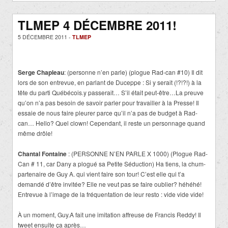
TLMEP 4 DÉCEMBRE 2011!
5 DÉCEMBRE 2011 -
TLMEP
Serge Chapleau
: (personne n’en parle) (plogue Rad-can #10) Il dit
lors de son entrevue, en parlant de Duceppe : Si y serait (!?!?!) à la
tête du parti Québécois.y passerait… S’il était peut-être…La preuve
qu’on n’a pas besoin de savoir parler pour travailler à la Presse! Il
essaie de nous faire pleurer parce qu’il n’a pas de budget à Rad-
can… Hello? Quel clown! Cependant, il reste un personnage quand
même drôle!
Chantal Fontaine
: (PERSONNE N’EN PARLE X 1000) (Plogue Rad-
Can # 11, car Dany a plogué sa Petite Séduction) Ha tiens, la chum-
partenaire de Guy A. qui vient faire son tour! C’est elle qui t’a
demandé d’être invitée? Elle ne veut pas se faire oublier? héhéhé!
Entrevue à l’image de la fréquentation de leur resto : vide vide vide!
À un moment, Guy.A fait une imitation affreuse de Francis Reddy! Il
tweet ensuite ça après…