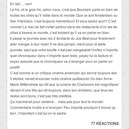
En fait…. non!
Le hic, et le gros hic, selon nous, c’est que Bourdain parle en bien de
toutes les villes qu’il visite dans le monde! Que ce soit Amsterdam ou
San Francisco, c’est toujours merveilleux! Et vous savez quoi? C’est
normal! Le mec se fait inviter partout dans les restaurants d’un tas de
villes à travers le monde, c’est évident qu’il va en parler en bien.
Il passe la journée avec les 2 fendants du Joe Beef pour finalement
aller manger à leur resto! Il ne dira jamais:
merci pour la belle
journée, sauf que votre bouffe n’est pas mangeable!
Invitez n’importe
quel chroniqueur dans n’importe quel resto, payez lui la facture et
soyez assurés que le chroniqueur va s’arranger pour en parler en
positif.
C’est comme si un critique cinéma américain qui donne toujours des
5 étoiles, venait encenser notre cinéma québécois! Ou bien Anne-
Marie Wittenshaw qui dit que la cuisine de Charlevoix est magnifique!
Venant d’une fille qui dit toujours, dans son émission, que tous les
restos sont bons, c’est pas très crédible.
Ça marcherait pour certaine… mais pas pour tout le monde!
Commentaire inutile à m’envoyer: Peu importe pourquoi il trouve ça
bon, l’important c’est qu’on le sache.
77 RÉACTIONS