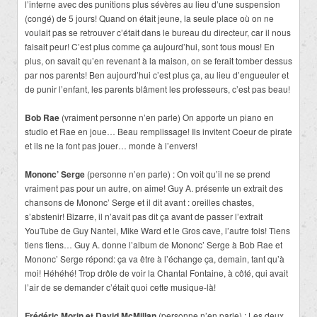
l’interne avec des punitions plus sévères au lieu d’une suspension
(congé) de 5 jours! Quand on était jeune, la seule place où on ne
voulait pas se retrouver c’était dans le bureau du directeur, car il nous
faisait peur! C’est plus comme ça aujourd’hui, sont tous mous! En
plus, on savait qu’en revenant à la maison, on se ferait tomber dessus
par nos parents! Ben aujourd’hui c’est plus ça, au lieu d’engueuler et
de punir l’enfant, les parents blâment les professeurs, c’est pas beau!
Bob Rae
(vraiment personne n’en parle) On apporte un piano en
studio et Rae en joue… Beau remplissage! Ils invitent Coeur de pirate
et ils ne la font pas jouer… monde à l’envers!
Mononc’ Serge
(personne n’en parle) : On voit qu’il ne se prend
vraiment pas pour un autre, on aime! Guy A. présente un extrait des
chansons de Mononc’ Serge et il dit avant : oreilles chastes,
s’abstenir! Bizarre, il n’avait pas dit ça avant de passer l’extrait
YouTube de Guy Nantel, Mike Ward et le Gros cave, l’autre fois! Tiens
tiens tiens… Guy A. donne l’album de Mononc’ Serge à Bob Rae et
Mononc’ Serge répond: ça va être à l’échange ça, demain, tant qu’à
moi! Héhéhé! Trop drôle de voir la Chantal Fontaine, à côté, qui avait
l’air de se demander c’était quoi cette musique-là!
Frédéric Morin et David McMillan
(personne n’en parle) : Les deux