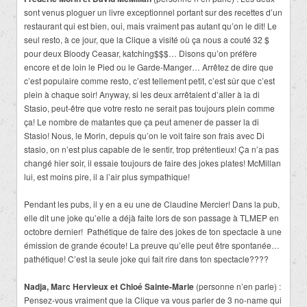
sont venus ploguer un livre exceptionnel portant sur des recettes d’un
restaurant qui est bien, oui, mais vraiment pas autant qu’on le dit! Le
seul resto, à ce jour, que la Clique a visité où ça nous a couté 32 $
pour deux Bloody Ceasar, katching$$$… Disons qu’on préfère
encore et de loin le Pied ou le Garde-Manger… Arrêtez de dire que
c’est populaire comme resto, c’est tellement petit, c’est sûr que c’est
plein à chaque soir! Anyway, si les deux arrêtaient d’aller à la di
Stasio, peut-être que votre resto ne serait pas toujours plein comme
ça! Le nombre de matantes que ça peut amener de passer la di
Stasio! Nous, le Morin, depuis qu’on le voit faire son frais avec Di
stasio, on n’est plus capable de le sentir, trop prétentieux! Ça n’a pas
changé hier soir, il essaie toujours de faire des jokes plates! McMillan
lui, est moins pire, il a l’air plus sympathique!
Pendant les pubs, il y en a eu une de Claudine Mercier! Dans la pub,
elle dit une joke qu’elle a déjà faite lors de son passage à TLMEP en
octobre dernier! Pathétique de faire des jokes de ton spectacle à une
émission de grande écoute! La preuve qu’elle peut être spontanée…
pathétique! C’est la seule joke qui fait rire dans ton spectacle????
Nadja, Marc Hervieux et Chloé Sainte-Marie
(personne n’en parle) :
Pensez-vous vraiment que la Clique va vous parler de 3 no-name qui