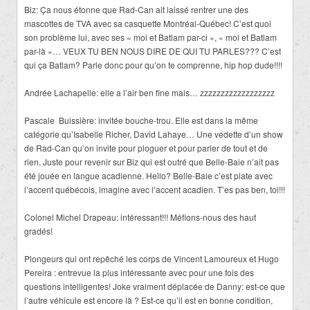
Biz: Ça nous étonne que Rad-Can ait laissé rentrer une des
mascottes de TVA avec sa casquette Montréal-Québec! C’est quoi
son problème lui, avec ses « moi et Batlam par-ci », « moi et Batlam
par-là »… VEUX TU BEN NOUS DIRE DE QUI TU PARLES??? C’est
qui ça Batlam? Parle donc pour qu’on te comprenne, hip hop dude!!!!
Andrée Lachapelle: elle a l’air ben fine mais… zzzzzzzzzzzzzzzzzz
Pascale Buissière: invitée bouche-trou. Elle est dans la même
catégorie qu’Isabelle Richer, David Lahaye… Une vedette d’un show
de Rad-Can qu’on invite pour ploguer et pour parler de tout et de
rien. Juste pour revenir sur Biz qui est outré que Belle-Baie n’ait pas
été jouée en langue acadienne. Hello? Belle-Baie c’est plate avec
l’accent québécois, imagine avec l’accent acadien. T’es pas ben, toi!!!
Colonel Michel Drapeau: intéressant!!! Méfions-nous des haut
gradés!
Plongeurs qui ont repêché les corps de Vincent Lamoureux et Hugo
Pereira
: entrevue la plus intéressante avec pour une fois des
questions intelligentes! Joke vraiment déplacée de Danny: est-ce que
l’autre véhicule est encore là ? Est-ce qu’il est en bonne condition,