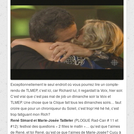
Exceptionnellement le seul endroit où vous pourrez lire un compte-
rendu de TLMEP, c’est ici, car Richard lui, il regardait la Voix, hier soir.
C’est vrai que c’est pas mal de job un dimanche soir la Voix et
TLMEP. Une chose que la Clique fait tous les dimanches soirs… faut
croire que pour un chroniqueur du Soleil, c’est trop! Hé hé hé, c’est
trop fatiguant mon Rich?
René Simard et Marie-Josée Taillefer
(PLOGUE Rad-Can # 11 et
#12): festival des questions « 2 filles le matin »… qu’est que t’aimes
de René, et toi René, qu’est ce que t’aimes de Marie-Josée? Cucu à