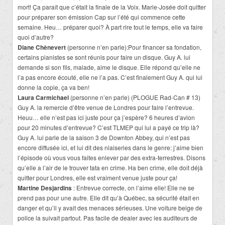
mort! Ça paraît que c’était la finale de la Voix. Marie-Josée doit quitter
pour préparer son émission Cap sur l’été qui commence cette
semaine. Heu… préparer quoi? À part rire tout le temps, elle va faire
quoi d’autre?
Diane Chênevert
(personne n’en parle):Pour financer sa fondation,
certains pianistes se sont réunis pour faire un disque. Guy A. lui
demande si son fils, malade, aime le disque. Elle répond qu’elle ne
l’a pas encore écouté, elle ne l’a pas. C’est finalement Guy A. qui lui
donne la copie, ça va ben!
Laura Carmichael
(personne n’en parle) (PLOGUE Rad-Can # 13)
Guy A. la remercie d’être venue de Londres pour faire l’entrevue.
Heuu… elle n’est pas ici juste pour ça j’espère? 6 heures d’avion
pour 20 minutes d’entrevue? C’est TLMEP qui lui a payé ce trip là?
Guy A. lui parle de la saison 3 de Downton Abbey, qui n’est pas
encore diffusée ici, et lui dit des niaiseries dans le genre: j’aime bien
l’épisode où vous vous faites enlever par des extra-terrestres. Disons
qu’elle a l’air de le trouver tata en crime. Ha ben crime, elle doit déjà
quitter pour Londres, elle est vraiment venue juste pour ça!
Martine Desjardins
: Entrevue correcte, on l’aime elle! Elle ne se
prend pas pour une autre. Elle dit qu’à Québec, sa sécurité était en
danger et qu’il y avait des menaces sérieuses. Une voiture beige de
police la suivait partout. Pas facile de dealer avec les auditeurs de