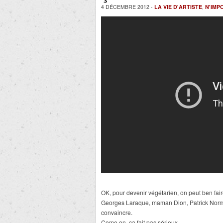
4 DÉCEMBRE 2012 -
LA VIE D'ARTISTE
,
N'IMP
OK, pour devenir végétarien, on peut ben fair
Georges Laraque, maman Dion, Patrick Norm
convaincre.
Come on, ça fait pas sérieux.