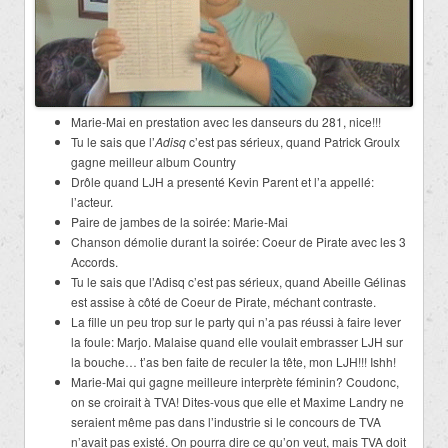
Marie-Mai en prestation avec les danseurs du 281, nice!!!
Tu le sais que l’
Adisq
c’est pas sérieux, quand Patrick Groulx
gagne meilleur album Country
Drôle quand LJH a presenté Kevin Parent et l’a appellé:
l’acteur.
Paire de jambes de la soirée: Marie-Mai
Chanson démolie durant la soirée: Coeur de Pirate avec les 3
Accords.
Tu le sais que l’Adisq c’est pas sérieux, quand Abeille Gélinas
est assise à côté de Coeur de Pirate, méchant contraste.
La fille un peu trop sur le party qui n’a pas réussi à faire lever
la foule: Marjo. Malaise quand elle voulait embrasser LJH sur
la bouche… t’as ben faite de reculer la tête, mon LJH!!! Ishh!
Marie-Mai qui gagne meilleure interprète féminin? Coudonc,
on se croirait à TVA! Dites-vous que elle et Maxime Landry ne
seraient même pas dans l’industrie si le concours de TVA
n’avait pas existé. On pourra dire ce qu’on veut, mais TVA doit