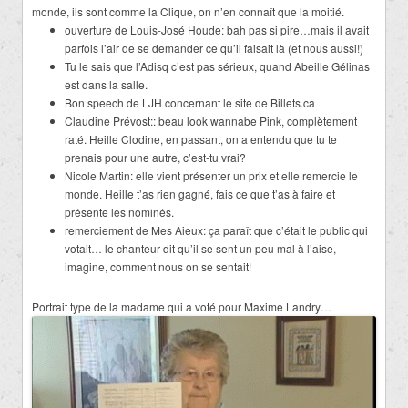
monde, ils sont comme la Clique, on n’en connaît que la moitié.
ouverture de Louis-José Houde: bah pas si pire…mais il avait
parfois l’air de se demander ce qu’il faisait là (et nous aussi!)
Tu le sais que l’Adisq c’est pas sérieux, quand Abeille Gélinas
est dans la salle.
Bon speech de LJH concernant le site de Billets.ca
Claudine Prévost:: beau look wannabe Pink, complètement
raté. Heille Clodine, en passant, on a entendu que tu te
prenais pour une autre, c’est-tu vrai?
Nicole Martin: elle vient présenter un prix et elle remercie le
monde. Heille t’as rien gagné, fais ce que t’as à faire et
présente les nominés.
remerciement de Mes Aieux: ça paraît que c’était le public qui
votait… le chanteur dit qu’il se sent un peu mal à l’aise,
imagine, comment nous on se sentait!
Portrait type de la madame qui a voté pour Maxime Landry…