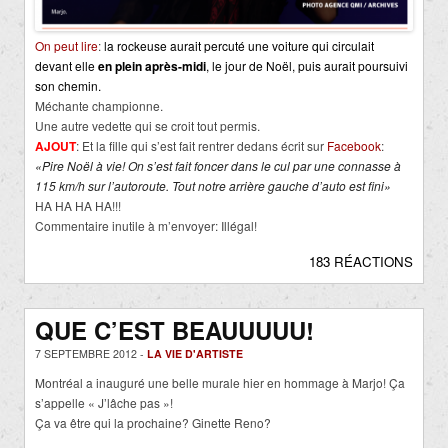
On peut lire
:
la rockeuse aurait percuté une voiture qui circulait
devant elle
en plein après-midi
, le jour de Noël, puis aurait poursuivi
son chemin.
Méchante championne.
Une autre vedette qui se croit tout permis.
AJOUT
: Et la fille qui s’est fait rentrer dedans écrit sur
Facebook
:
«Pire Noël à vie! On s’est fait foncer dans le cul par une connasse à
115 km/h sur l’autoroute. Tout notre arrière gauche d’auto est fini»
HA HA HA HA!!!
Commentaire inutile à m’envoyer: Illégal!
183 RÉACTIONS
QUE C’EST BEAUUUUU!
7 SEPTEMBRE 2012 -
LA VIE D'ARTISTE
Montréal a inauguré une belle murale hier en hommage à Marjo! Ça
s’appelle « J’lâche pas »!
Ça va être qui la prochaine? Ginette Reno?