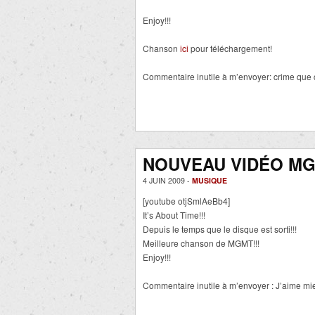
Enjoy!!!
Chanson
ici
pour téléchargement!
Commentaire inutile à m’envoyer: crime que 
NOUVEAU VIDÉO MG
4 JUIN 2009 -
MUSIQUE
[youtube otjSmlAeBb4]
It’s About Time!!!
Depuis le temps que le disque est sorti!!!
Meilleure chanson de MGMT!!!
Enjoy!!!
Commentaire inutile à m’envoyer : J’aime mieu