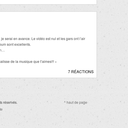
 je serai en avance. Le vidéo est nul et les gars ont l’air
lbum sont excellents.
ion…
alisse de la musique que t’aimes!!! »
7 RÉACTIONS
ts réservés.
^ haut de page
te