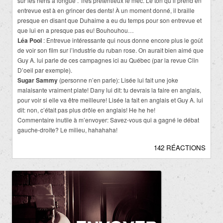
sur les nerfs à longue . Très prétentieux le mec. Le ton qu’il prend en
entrevue est à en grincer des dents! À un moment donné, il braille
presque en disant que Duhaime a eu du temps pour son entrevue et
que lui en a presque pas eu! Bouhouhou…
Léa Pool
: Entrevue intéressante qui nous donne encore plus le goût
de voir son film sur l’industrie du ruban rose. On aurait bien aimé que
Guy A. lui parle de ces campagnes ici au Québec (par la revue Clin
D’oeil par exemple).
Sugar Sammy
(personne n’en parle): Lisée lui fait une joke
malaisante vraiment plate! Dany lui dit: tu devrais la faire en anglais,
pour voir si elle va être meilleure! Lisée la fait en anglais et Guy A. lui
dit: non, c’était pas plus drôle en anglais! He he he!
Commentaire inutile à m’envoyer: Savez-vous qui a gagné le débat
gauche-droite? Le milieu, hahahaha!
142 RÉACTIONS