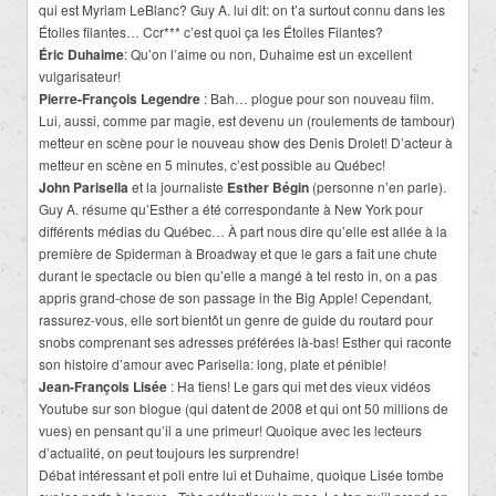
qui est Myriam LeBlanc? Guy A. lui dit: on t’a surtout connu dans les
Étoiles filantes… Ccr*** c’est quoi ça les Étoiles Filantes?
Éric Duhaime
: Qu’on l’aime ou non, Duhaime est un excellent
vulgarisateur!
Pierre-François Legendre
: Bah… plogue pour son nouveau film.
Lui, aussi, comme par magie, est devenu un (roulements de tambour)
metteur en scène pour le nouveau show des Denis Drolet! D’acteur à
metteur en scène en 5 minutes, c’est possible au Québec!
John Parisella
et la journaliste
Esther Bégin
(personne n’en parle).
Guy A. résume qu’Esther a été correspondante à New York pour
différents médias du Québec… À part nous dire qu’elle est allée à la
première de Spiderman à Broadway et que le gars a fait une chute
durant le spectacle ou bien qu’elle a mangé à tel resto in, on a pas
appris grand-chose de son passage in the Big Apple! Cependant,
rassurez-vous, elle sort bientôt un genre de guide du routard pour
snobs comprenant ses adresses préférées là-bas! Esther qui raconte
son histoire d’amour avec Parisella: long, plate et pénible!
Jean-François Lisée
: Ha tiens! Le gars qui met des vieux vidéos
Youtube sur son blogue (qui datent de 2008 et qui ont 50 millions de
vues) en pensant qu’il a une primeur! Quoique avec les lecteurs
d’actualité, on peut toujours les surprendre!
Débat intéressant et poli entre lui et Duhaime, quoique Lisée tombe