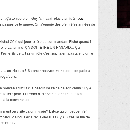
ison. Ça tombe bien, Guy A. n’avait plus d’amis à no
us
ous passés cette année. On s’ennuie des premières années de
e Michel Côté qui joue le rôle du commandant Piché quand il
 Aurélie Laflamme, ÇA DOIT ËTRE UN HASARD… Ça
es le fils de… t’as un rôle c’est sûr. Talent pas talent, on te
 »… un trip que 5-6 personnes vont voir et dont on parle à
 regardent.
 son nouveau film? On a besoin de l’aide de son chum Guy A.
etier : peux-tu arrêter d’intervenir pendant que les
on à la conversation.
comment on visite ça un musée? Est-ce qu’on peut entrer
 Merci de nous éclairer la-dessus Guy A.! C’est le fun de
s cruches?