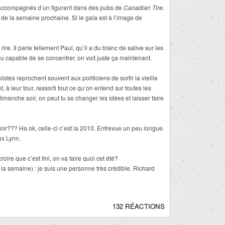
ccompagnés d’un figurant dans des pubs de
Canadian Tire
.
de la semaine prochaine. Si le gala est à l’image de
ire. Il parle tellement Paul, qu’il a du blanc de salive sur les
u capable de se concentrer, on voit juste ça maintenant.
istes reprochent souvent aux politiciens de sortir la vieille
nt, à leur tour, ressorti tout ce qu’on entend sur toutes les
imanche soir, on peut tu se changer les idées et laisser faire
ir??? Ha ok, celle-ci c’est la 2010. Entrevue un peu longue.
ux Lynn.
ire que c’est fini, on va faire quoi cet été?
a semaine) : je suis une personne très crédible. Richard
132 RÉACTIONS