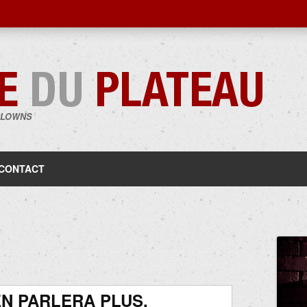
CLOWNS
Aller
au
contenu
CONTACT
L
N PARLERA PLUS.