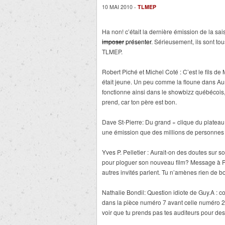
10 MAI 2010 -
TLMEP
Ha non! c’était la dernière émission de la sa
imposer
présenter
. Sérieusement, ils sont t
TLMEP.
Robert Piché et Michel Coté : C’est le fils d
était jeune. Un peu comme la floune dans
fonctionne ainsi dans le showbizz québécois, t’
prend, car ton père est bon.
Dave St-Pierre: Du grand « clique du plateau
une émission que des millions de personnes
Yves P. Pelletier : Aurait-on des doutes sur
pour ploguer son nouveau film? Message à Pell
autres invités parlent. Tu n’amènes rien de b
Nathalie Bondil: Question idiote de Guy.A : 
dans la pièce numéro 7 avant celle numéro 2?
voir que tu prends pas tes auditeurs pour de