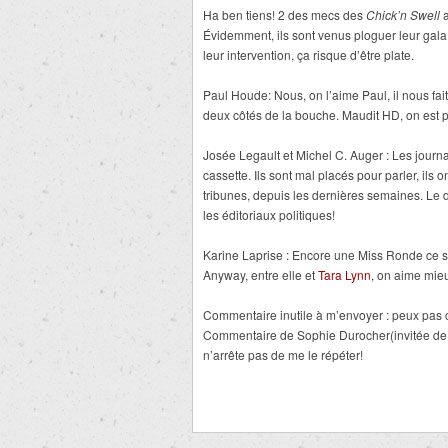
Ha ben tiens! 2 des mecs des
Chick’n Swell
a
Évidemment, ils sont venus ploguer leur gala 
leur intervention, ça risque d’être plate.
Paul Houde: Nous, on l’aime Paul, il nous fait r
deux côtés de la bouche. Maudit HD, on est p
Josée Legault et Michel C. Auger : Les journal
cassette. Ils sont mal placés pour parler, ils o
tribunes, depuis les dernières semaines. Le d
les éditoriaux politiques!
Karine Laprise : Encore une Miss Ronde ce so
Anyway, entre elle et
Tara Lynn
, on aime mie
Commentaire inutile à m’envoyer : peux pas cro
Commentaire de Sophie Durocher(invitée de l
n’arrête pas de me le répéter!