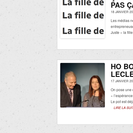
PAS Ç
18 JANVIER 20
Les médias n
entrepreneuse
Juste « la fil
HO BO
LECL
17 JANVIER 20
On pose une q
« l’espérance
Le pot est dé
LIRE LA SUI