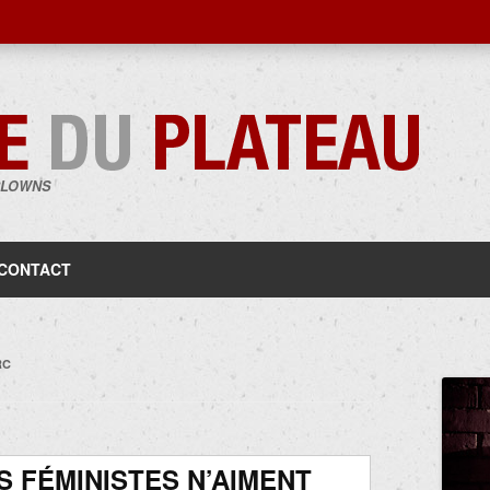
CLOWNS
Aller
au
contenu
CONTACT
RC
S FÉMINISTES N’AIMENT