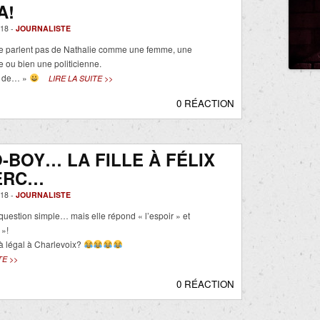
A!
18 -
JOURNALISTE
e parlent pas de Nathalie comme une femme, une
 ou bien une politicienne.
le de… »
LIRE LA SUITE >>
0 RÉACTION
-BOY… LA FILLE À FÉLIX
ERC…
18 -
JOURNALISTE
uestion simple… mais elle répond « l’espoir » et
 »!
jà légal à Charlevoix?
TE >>
0 RÉACTION