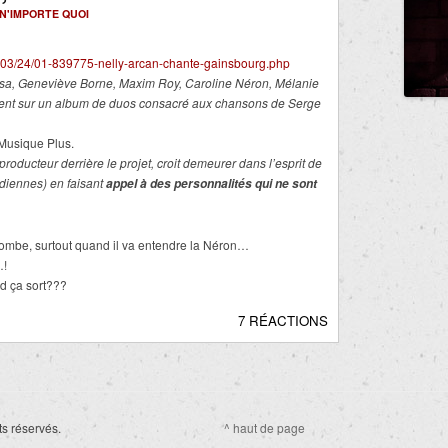
N'IMPORTE QUOI
903/24/01-839775-nelly-arcan-chante-gainsbourg.php
osa, Geneviève Borne, Maxim Roy, Caroline Néron, Mélanie
rent sur un album de duos consacré aux chansons de Serge
 Musique Plus.
 producteur derrière le projet, croit demeurer dans l’esprit de
édiennes) en faisant
appel à des personnalités qui ne sont
tombe, surtout quand il va entendre la Néron…
…!
d ça sort???
7 RÉACTIONS
ts réservés.
^ haut de page