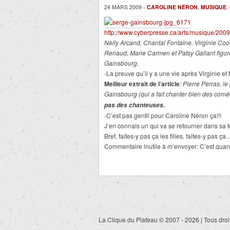
24 MARS 2009 -
CAROLINE NÉRON
,
MUSIQUE
,
http://www.cyberpresse.ca/arts/musique/200
Nelly Arcand, Chantal Fontaine, Virginie Co
Renaud, Marie Carmen et Patsy Gallant figu
Gainsbourg.
-La preuve qu’il y a une vie après Virginie et
Meilleur extrait de l’article
: Pierre Perras, le
Gainsbourg (qui a fait chanter bien des com
pas des chanteuses.
-C’est pas gentil pour Caroline Néron ça!!!
J’en connais un qui va se retourner dans sa 
Bref, faites-y pas ça les filles, faites-y pas ça
Commentaire inutile à m’envoyer: C’est quan
La Clique du Plateau © 2007 - 2026 | Tous droi