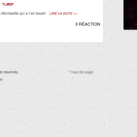
 -
TLMEP
Morissette qui a l’air fessé!
LIRE LA SUITE >>
0 RÉACTION
ts réservés.
^ haut de page
te