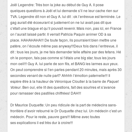
Joël Legendre: Très bon la joke au début de Guy A. Il pose
quelques questions à Joël et lui demande s’il ne leur cache rien sur
TVA. Legendre dit non et Guy A. lui dit : ok l’entrevue est terminée. Le
gag aurait été écoeurant si justement on ne lui avait pas dit que
c’était une blague et qu’il pouvait revenir. Mais non, pas ici, en France
on l’aurait laissé partir. Il verrait Patricia Paquin animer OD à sa
place. HAHAHAHA!!! De toute façon, ils pourraient bien mettre une
patère, on l’écoute même pas anyway!!!Deux fois dans l’entrevue, il
dit : tous les jours, je me fais demander telle affaire par des fefans. Hé
oh le pompon, fais pas comme si t’étais une big star, tous les jours
mon oeil!!! Guy A. lui parle de son fils, et BANG les larmes aux yeux.
On peut comprendre si t’en parles pendant 20 minutes, mais après 30
secondes venant de nulle part? Ahhhh l’émotion paternelle!!! Il
espère être à la hauteur de Véronique Cloutier à la barre de
Paquet
Voleur
. Ben oui, elle lit des questions, fait des sourires et s’avance
pour ramasser des pastilles chiffrées! DAH!!!
Dr Maurice Duquette: Un peu ridicule de la part de médecins sans-
frontière d’avoir retourné le Dr Duquette chez lui. Un médecin c’est un
médecin. Pour le reste, pauvre gars!!! Même avec toutes
ses explications il est très dur à croire!!!