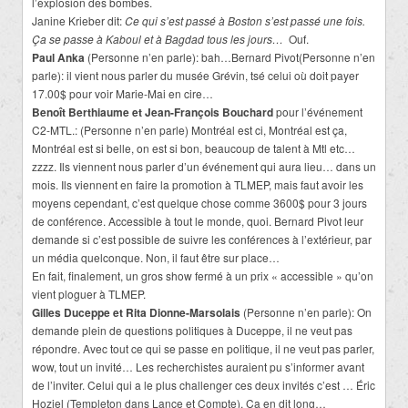
l’explosion des bombes.
Janine Krieber dit:
Ce qui s’est passé à Boston s’est passé une fois.
Ça se passe à Kaboul et à Bagdad tous les jours…
Ouf.
Paul Anka
(Personne n’en parle): bah…Bernard Pivot(Personne n’en
parle): il vient nous parler du musée Grévin, tsé celui où doit payer
17.00$ pour voir Marie-Mai en cire…
Benoît Berthiaume et Jean-François Bouchard
pour l’événement
C2-MTL.: (Personne n’en parle) Montréal est ci, Montréal est ça,
Montréal est si belle, on est si bon, beaucoup de talent à Mtl etc…
zzzz. Ils viennent nous parler d’un événement qui aura lieu… dans un
mois. Ils viennent en faire la promotion à TLMEP, mais faut avoir les
moyens cependant, c’est quelque chose comme 3600$ pour 3 jours
de conférence. Accessible à tout le monde, quoi. Bernard Pivot leur
demande si c’est possible de suivre les conférences à l’extérieur, par
un média quelconque. Non, il faut être sur place…
En fait, finalement, un gros show fermé à un prix « accessible » qu’on
vient ploguer à TLMEP.
Gilles Duceppe et Rita Dionne-Marsolais
(Personne n’en parle): On
demande plein de questions politiques à Duceppe, il ne veut pas
répondre. Avec tout ce qui se passe en politique, il ne veut pas parler,
wow, tout un invité… Les recherchistes auraient pu s’informer avant
de l’inviter. Celui qui a le plus challenger ces deux invités c’est … Éric
Hoziel (Templeton dans Lance et Compte). Ça en dit long…