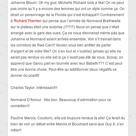
Johanne Blouin: Oh my god, Michelle Richard look a like! On ne peut
pas croire qu’il y a encore des femmes qui ont un style comme ça. On
dirait un personnage de la Florida qui s’est échappé!!! Contrairement
à
Richard Therrien
qui pense que l’arrivée de Normand Brathwaite
sur le plateau était une surprise (!?!?!?) Nous on pense que c’était
arrangé avec le gars des vues. Ça ne nous étonnerait même pas que
Johanne et Normand soient arrivés ensemble. Voir s’il traînait dans
les corridors de Rad-Can!!! Voulez-vous ben arrêter de parler
d’argent et de votre fille? On s’en fout et n’oubliez jamais qu’elle ne
serait pas rendue où elle est si ça n’avait pas été de vous. Scoop: on
apprend que Garou part en tournée avec leur Babeth??? C’est peut-
être une bonne chose. Peut-être qu’additionner deux négatifs va
donner du positif!
Charles Taylor: intéressant!!!
Normand D’Amour : très bon. Beaucoup d’admiration pour ce
comédien!!!
Pauline Marois: Coudonc, elle est toujours rendue là elle! Ça ferait du
bien de voir un débat entre Marois et Bouchard sans que Guy A. s’en
mêle!!!