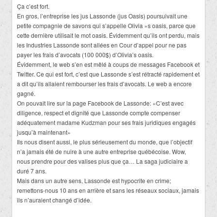
Ça c’est fort.
En gros, l’entreprise les jus Lassonde (jus Oasis) poursuivait une
petite compagnie de savons qui s’appelle Olivia »s oasis, parce que
cette dernière utilisait le mot oasis. Évidemment qu’ils ont perdu, mais
les Industries Lassonde sont allées en Cour d’appel pour ne pas
payer les frais d’avocats (100 000$) d’Olivia’s oasis.
Évidemment, le web s’en est mêlé à coups de messages Facebook et
Twitter. Ce qui est fort, c’est que Lassonde s’est rétracté rapidement et
a dit qu’ils allaient rembourser les frais d’avocats. Le web a encore
gagné.
On pouvait lire sur la page Facebook de Lassonde: «C’est avec
diligence, respect et dignité que Lassonde compte compenser
adéquatement madame Kudzman pour ses frais juridiques engagés
jusqu’à maintenant»
Ils nous disent aussi, le plus sérieusement du monde, que l’objectif
n’a jamais été de nuire à une autre entreprise québécoise. Wow,
nous prendre pour des valises plus que ça… La saga judiciaire a
duré 7 ans.
Mais dans un autre sens, Lassonde est hypocrite en crime;
remettons-nous 10 ans en arrière et sans les réseaux sociaux, jamais
ils n’auraient changé d’idée.