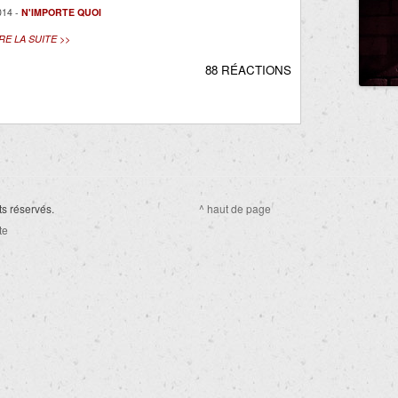
14 -
N'IMPORTE QUOI
IRE LA SUITE >>
88 RÉACTIONS
ts réservés.
^ haut de page
te