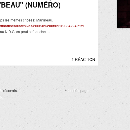
 "BEAU" (NUMÉRO)
temps les mêmes choses) Martineau.
ardmartineau/archives/2008/09/20080916-084724.html
 ou N.D.G, ca peut coûter cher…
1 RÉACTION
ts réservés.
^ haut de page
te