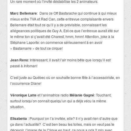
Un rare moment où l’invité déstabilise les 2 animateurs.
Marc Bellemare
: Dans ce Off Bastarache qui continue à qui mieux
mieux entre TVA et Rad Can, cette entrevue complaisante envers
Bellemare était tout ce qu’il y a de prévisible, connaissant les
allégeances politiques de Guy A. Est-ce que l’entrevue aurait été sur
le même ton si ç’avait été Charest, hmm, hmm! Attention, joke à la
Stéphane Laporte: on commence sérieusement à en avoir
« Bastamarre » de tout ce cirque!
Jean Reno
: Intéressant, il avait l’air moins bête que lorsqu’il est
passé à
Infoman
!
C’est juste au Québec où on souhaite bonne fête à l’accessoiriste, en
l’occurrence Diane!
Véronique Latte
et l’animatrice radio
Mélanie Gagné
: Touchant,
surtout lorsqu’on connaît quelqu’un qui a déjà vécu la même
situation.
Elisabetta
: Pourquoi on l’a invitée, elle? Il n’y avait rien d’autre que
ça dans l’actualité? C’est ben beau tes toiles, mais on veut pas te
décevoir, l’image de la Clique en haut, ça nous a pris 2 min avec