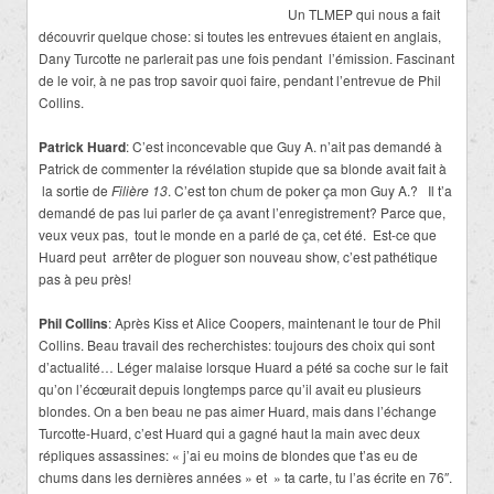
Un TLMEP qui nous a fait
découvrir quelque chose: si toutes les entrevues étaient en anglais,
Dany Turcotte ne parlerait pas une fois pendant l’émission. Fascinant
de le voir, à ne pas trop savoir quoi faire, pendant l’entrevue de Phil
Collins.
Patrick Huard
: C’est inconcevable que Guy A. n’ait pas demandé à
Patrick de commenter la révélation stupide que sa blonde avait fait à
la sortie de
Filière 13
. C’est ton chum de poker ça mon Guy A.? Il t’a
demandé de pas lui parler de ça avant l’enregistrement? Parce que,
veux veux pas, tout le monde en a parlé de ça, cet été. Est-ce que
Huard peut arrêter de ploguer son nouveau show, c’est pathétique
pas à peu près!
Phil Collins
: Après Kiss et Alice Coopers, maintenant le tour de Phil
Collins. Beau travail des recherchistes: toujours des choix qui sont
d’actualité… Léger malaise lorsque Huard a pété sa coche sur le fait
qu’on l’écœurait depuis longtemps parce qu’il avait eu plusieurs
blondes. On a ben beau ne pas aimer Huard, mais dans l’échange
Turcotte-Huard, c’est Huard qui a gagné haut la main avec deux
répliques assassines: « j’ai eu moins de blondes que t’as eu de
chums dans les dernières années » et » ta carte, tu l’as écrite en 76″.