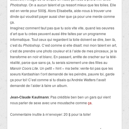
Photoshop
. On a aucun talent et ça ressort mieux que tes toiles. Elle
est en vente pour 500$. Alors Elisabetta, aide-nous à trouver une
dinde qui voudrait payer aussi cher que ça pour une merde comme
ça.
Imaginez comment faut pas que tu sois vite vite, quand les oeuvres
d’art que tu crées peuvent aussi être faites par un programme
informatique. Tout ceux qui regardent la toile doivent se dire, ben là,
c’est du
Photoshop
. C’est comme si elle disait: moi mon talent en art,
c’est de prendre une photo couleur et à l’aide de mes pinceaux, je la
transforme en noir et blanc. En passant, arrête de cracher sur la télé-
réalité, parce que sans ça, tu serais sûrement une des filles au
Manoir Coors Lite
. Un petit « hint » ma belle: vente-toi pas que les
soeurs Kardashian t’ont demandé de les peindre, pauvre toi, garde
ça pour toi! C’est comme si tu disais qu’Andrée Watters t’avait
demandé de l’aider à faire un album.
Jean-Claude Kaufmann
: Pas crédible ben ben un gars qui vient
nous parler de sexe avec une moustache comme
ça
.
Commentaire inutile à m’envoyer: 20 $ pour la toile!