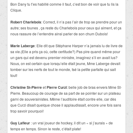
Bon Dany tu t’es habillé comme il faut, c’est bon de voir que tu lis la
Clique.
Robert Charlebois
: Correct, il n’a pas l’air de trop se prendre pour un
autre; ses tounes , ça reste du Charlebois pour ceux qui aiment, et ça
nous rassure de l’entendre ainsi parler de son chum Dubois!
Marie Laberge
: Elle dit que Stéphane Harper n’a jamais lu de livre de
sa vie.(Elle a pris ça où, cette certitude?) Pas pire quand même pour
un gars qui est devenu premier ministre, imaginez s’il en avait lus?
Nous, on est certain que lorsqu’elle était jeune, Mme Laberge devait
tomber sur les nerfs de tout le monde, tsé la petite parfaite qui sait
tout!
Christine St-Pierre
et
Pierre Curzi
: belle job de bras envers Mme St-
Pierre. Beaucoup de courage de sa part de se pointer sur un plateau
garni de souverainistes. Même l’auditoire était contre elle, car dès
que Curzi disait quelque chose il applaudissait, encore une fois sans
trop savoir pourquoi!
Guy Lafleur
: un vrai joueur de hockey, il dit un « si j’aurais » de
temps en temps. Sinon le reste, c’était plate!