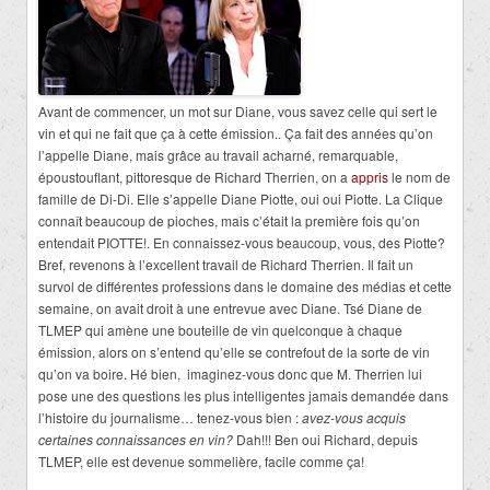
Avant de commencer, un mot sur Diane, vous savez celle qui sert le
vin et qui ne fait que ça à cette émission.. Ça fait des années qu’on
l’appelle Diane, mais grâce au travail acharné, remarquable,
époustouflant, pittoresque de Richard Therrien, on a
appris
le nom de
famille de Di-Di. Elle s’appelle Diane Piotte, oui oui Piotte. La Clique
connaît beaucoup de pioches, mais c’était la première fois qu’on
entendait PIOTTE!. En connaissez-vous beaucoup, vous, des Piotte?
Bref, revenons à l’excellent travail de Richard Therrien. Il fait un
survol de différentes professions dans le domaine des médias et cette
semaine, on avait droit à une entrevue avec Diane. Tsé Diane de
TLMEP qui amène une bouteille de vin quelconque à chaque
émission, alors on s’entend qu’elle se contrefout de la sorte de vin
qu’on va boire. Hé bien, imaginez-vous donc que M. Therrien lui
pose une des questions les plus intelligentes jamais demandée dans
l’histoire du journalisme… tenez-vous bien :
avez-vous acquis
certaines connaissances en vin?
Dah!!! Ben oui Richard, depuis
TLMEP, elle est devenue sommelière, facile comme ça!