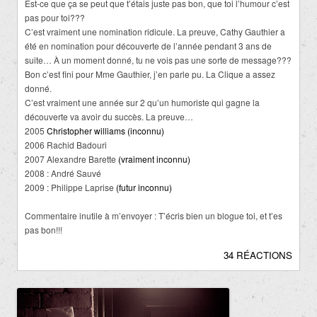
Est-ce que ça se peut que t’étais juste pas bon, que toi l’humour c’est
pas pour toi???
C’est vraiment une nomination ridicule. La preuve, Cathy Gauthier a
été en nomination pour découverte de l’année pendant 3 ans de
suite… À un moment donné, tu ne vois pas une sorte de message???
Bon c’est fini pour Mme Gauthier, j’en parle pu. La Clique a assez
donné.
C’est vraiment une année sur 2 qu’un humoriste qui gagne la
découverte va avoir du succès. La preuve…
2005
Christopher williams (inconnu)
2006 Rachid Badouri
2007 Alexandre Barette
(vraiment inconnu)
2008 : André Sauvé
2009 : Philippe Laprise
(futur inconnu)
Commentaire inutile à m’envoyer : T’écris bien un blogue toi, et t’es
pas bon!!!
34 RÉACTIONS