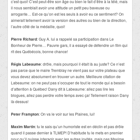
c’est quoi! C’est peut-être son âge ou bien le fait d’être à la télé, mais
il nous semblait avoir une attitude un petit peu baveuse ou
arrogante… Est-ce qu’on est les seuls à avoir eu ce sentiment? On
aimerait tellement avoir la version des autres ou bien de la direction,
l’autre côté de la médaille, quoi!
Pierre Richard
: Guy A. lui a rappelé sa participation dans Le
Bonheur de Pierre… Pauvre gars, il a essayé de défendre un film qui
rit des Québécois, bonne chance!
Régis Labeaume
: drôle, mais pourquoi il était là au juste? Ce n’est
pas parce que le maire Tremblay ne vient pas sur votre plateau que
vous devez absolument en trouver un autre. Meilleure citation de
Labeaume: on ne peut pas s’occuper de tout le monde qui a besoin
d’attention à Québec! Dany dit à Labeaume: allez pas lire les
blogues, allez pas perdre votre temps avec ça! Tellement raison Dany
là-dessus!
Peter Frampton
: On va le voir sur les Plaines, lui!
Maxim Martin
: tu le sais qu’un humoriste est en déclin et pas drôle
quand il passe dernier à TLMEP! D’habitude tu le mets en premier
pour qu’il puisse interagir avec les autres invités, mais pas Maxime