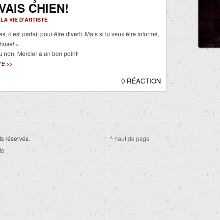
VAIS CHIEN!
-
LA VIE D'ARTISTE
s, c’est parfait pour être diverti. Mais si tu veux être informé,
chose! »
 non, Mercier a un bon point!
TE >>
0 RÉACTION
ts réservés.
^ haut de page
te