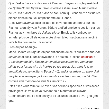
Que c’est le fun avoir des amis à Québec! Voyez-vous, le président
de
QuébéComm
Sylvain Parent-Bédard est ami avec Mario Bédard
de
J’ai ma place
!
J’ai ma place
ce sont ceux qui vendaient des futures
places dans le nouvel amphithéâtre de Québec.
C’est
QuébéComm
qui s’occupe de la venue de Madonna sur les
Plaines, alors Sylvain Parent-Bédard a offert une belle section sur les
Plaines aux membres de
J’ai ma place
! En plus, ils vont pouvoir
acheter plus de billets et un accès direct à leur section, sans avoir à
faire la file comme tout le monde!
C’est-tu pas beau ça?
Mario Bédard en rajoute en parlant encore de ceux qui sont dans
J’ai
ma place
et des futurs shows dans le nouveau Colisée
en disant
:
Cette façon de faire illustre comment se passeront les ventes de
billets pour les matchs de hockey ou les spectacles dans le futur
amphithéâtre, selon Mario Bédard. «Quand il va arriver un show, J’ai
ma place va envoyer ça à ses membres et leur donner priorité. C’est
comme être membre de tous les fan-clubs.»
Pffft!! Allez vous faire foutre avec vos sections spéciales et vos accès
privilégiés! On va aller voir Madonna à Montréal les clowns!
Commentaire inutile à m’envoyer : c’est un spectacle privé, gna gna
gna!