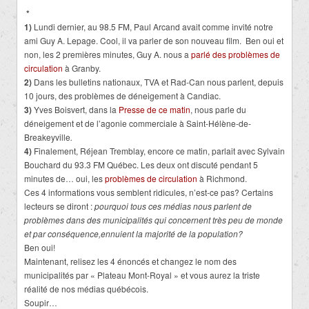
*
1)
Lundi dernier, au 98.5 FM, Paul Arcand avait comme invité notre
ami Guy A. Lepage. Cool, il va parler de son nouveau film. Ben oui et
non, les 2 premières minutes, Guy A. nous a
parlé des problèmes de
circulation
à Granby.
2)
Dans les bulletins nationaux, TVA et Rad-Can nous parlent, depuis
10 jours, des problèmes de déneigement à Candiac.
3)
Yves Boisvert, dans la
Presse de ce matin
, nous parle du
déneigement et de l’agonie commerciale à Saint-Hélène-de-
Breakeyville
.
4)
Finalement, Réjean Tremblay, encore ce matin, parlait avec Sylvain
Bouchard du 93.3 FM Québec. Les deux ont discuté pendant 5
minutes de… oui, les
problèmes de circulation
à Richmond.
Ces 4 informations vous semblent ridicules, n’est-ce pas? Certains
lecteurs se diront :
pourquoi tous ces médias nous parlent de
problèmes dans des municipalités qui concernent très peu de monde
et par conséquence,ennuient la majorité de la population?
Ben oui!
Maintenant, relisez les 4 énoncés et changez le nom des
municipalités par « Plateau Mont-Royal » et vous aurez la triste
réalité de nos médias québécois.
Soupir…