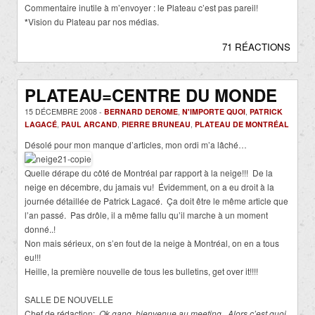
Commentaire inutile à m’envoyer : le Plateau c’est pas pareil!
*
Vision du Plateau par nos médias.
71 RÉACTIONS
PLATEAU=CENTRE DU MONDE
15 DÉCEMBRE 2008 -
BERNARD DEROME
,
N'IMPORTE QUOI
,
PATRICK
LAGACÉ
,
PAUL ARCAND
,
PIERRE BRUNEAU
,
PLATEAU DE MONTRÉAL
Désolé pour mon manque d’articles, mon ordi m’a lâché…
Quelle dérape du côté de Montréal par rapport à la neige!!! De la
neige en décembre, du jamais vu! Évidemment, on a eu droit à la
journée détaillée de Patrick Lagacé. Ça doit être le même article que
l’an passé. Pas drôle, il a même fallu qu’il marche à un moment
donné..!
Non mais sérieux, on s’en fout de la neige à Montréal, on en a tous
eu!!!
Heille, la première nouvelle de tous les bulletins, get over it!!!!
SALLE DE NOUVELLE
Chef de rédaction:
Ok gang, bienvenue au meeting. Alors c’est quoi