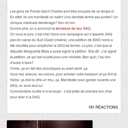
Les gens de Pointe-Saint-Charles sont très occupés de ce temps-ci.
En effet, ils ont manifesté ce matin! Une dentiste ferme ses portes? Un
clinique médicale déménage? Non et non.
Encore pire, on a annoncé
la fermeture de leur SAQ.
On vous le jure, c’est vrai! Dans une campagne qui s’appelle
SAQ
pas ton camp du Sud-Ouest
(misère), une pétition de 8000 noms a
été récoltée pour empêcher la SAQ de fermer. Le pire, c’est que la
députée Marguerite Blais a aussi signé la pétition. Elle dit :
J’ai signé
la pétition, ce qui est inusité pour une ministre
. Ben quin, t’as rien
d’autre à faire?
Crime, ça en fait des alcooliques au pied carré, ça.
Vous irez ailleurs, les colons, pour acheter votre boésson et ça finit là.
Heille, ça doit-tu être un trou, ça. Manifester pour garder ouverte une
SAQ, on aura tout vu!
Commentaire inutile à m’envoyer : c’est plate de prendre son char
pour aller à la SAQ.
191 RÉACTIONS