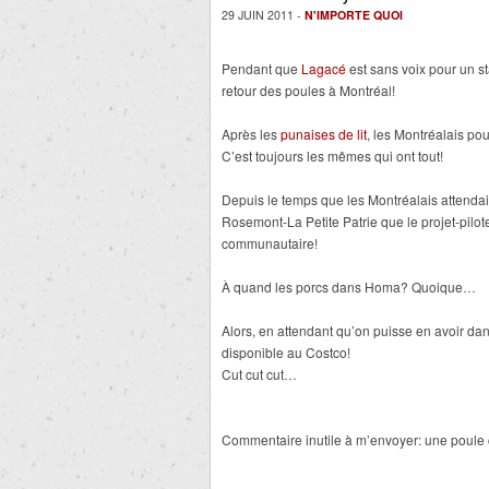
29 JUIN 2011 -
N'IMPORTE QUOI
Pendant que
Lagacé
est sans voix pour un st
retour des poules à Montréal!
Après les
punaises de lit
, les Montréalais pou
C’est toujours les mêmes qui ont tout!
Depuis le temps que les Montréalais attendaie
Rosemont-La Petite Patrie que le projet-pilo
communautaire!
À quand les porcs dans Homa? Quoique…
Alors, en attendant qu’on puisse en avoir dan
disponible au Costco!
Cut cut cut…
Commentaire inutile à m’envoyer: une poule 