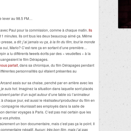
se lever au 98.5 FM…
 avec Paul pour la commission, comme à chaque matin.
Ils
11 minutes. Ils ont tous les deux beaucoup aimé ça. Même
 presse, a dit:
j’ai jamais vu ça, à la fin du film, tout le monde
Ha oui, Mario? C’est rare ça en sortant d’une première…
pin a lu différents tweets écrits par des « veudettes » à la
louangeaient le film Dérapages.
nous parlait
, dans sa chronique, du film Dérapages pendant
différentes personnalités qui étaient présentes au
Arcand assis sur sa chaise, penché par en arrière avec les
je suis hot.
Imaginez la situation dans laquelle sont placés
oivent parler d’un sujet autour d’une table où l’animateur
t à chaque jour, est aussi le réalisateur\producteur du film en
e compagnie réunissait ses employés dans la salle de
on dernier voyages à Paris. C’est pas mal certain que les
es vos photos.
sûrement un bon documentaire, mais c’est pas ça le point. Il
t commentaire négatif. Aucun:
très bon film, mais j’ai pas