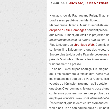
18 AVRIL 2012 -
GROS EGO
,
LA VIE D'ARTISTE
Hier, au show de Paul Arcand Puisqu’il faut 
L’ordre n’est peut-être pas identique…
Marie-France Bazzo et Mario Dumont étaient
ont parlé du film Dérapages
pendant prêt de 
que Mario Dumont, qui était à la projection de
en sortant de la salle ne parlait que du film
. 
Plus tard, dans sa
chronique Web
, Dominic Ar
sortie du film. Évidemment, tous des tweets 
Encore plus tard, la belle Pascale Lévesque
près de 5 minutes. Elle est allée interviewer 
visionnement de presse.
Hé hé hé… c’est-tu pas beau ça! On imagine 
deux mains derrière la tête se dire:
crime que 
les moutons de l’équipe de Paul Arcand. Ils d
vedette de l’émission (Arcand), qu’ils cotoien
question. C’est comme si le grand boss d’un
conférence pour leur montrer des photos de s
employés vont dire:
wow, sont tellement bell
Évidemment, que le dernier film d’Arcand est 
y en a pas un de son équipe qui a eu un peti