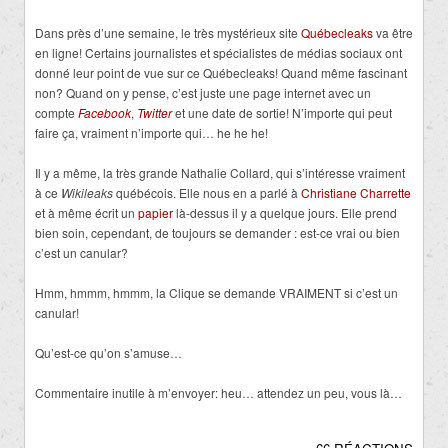
Dans près d’une semaine, le très mystérieux site
Québecleaks
va être
en ligne! Certains journalistes et spécialistes de médias sociaux ont
donné leur point de vue sur ce Québecleaks! Quand même fascinant
non? Quand on y pense, c’est juste une page internet avec un
compte
Facebook
,
Twitter
et une date de sortie! N’importe qui peut
faire ça, vraiment n’importe qui… he he he!
Il y a même, la très grande Nathalie Collard, qui s’intéresse vraiment
à ce
Wikileaks
québécois. Elle nous en a parlé à
Christiane Charrette
et à même écrit un
papier
là-dessus il y a quelque jours. Elle prend
bien soin, cependant, de toujours se demander : est-ce vrai ou bien
c’est un canular?
Hmm, hmmm, hmmm, la Clique se demande VRAIMENT si c’est un
canular!
Qu’est-ce qu’on s’amuse…
Commentaire inutile à m’envoyer: heu… attendez un peu, vous là…