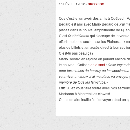
15 FÉVRIER 2012 -
GROS EGO
Que c’est le fun avoir des amis à Québec! V
Bédard est ami avec Mario Bédard de
J’ai m
places dans le nouvel amphithéâtre de Québ
C’est
QuébéComm
qui s’occupe de la venue
offert une belle section sur les Plaines aux
plus de billets et un accès direct à leur secti
C’est-tu pas beau ça?
Mario Bédard en rajoute en parlant encore d
le nouveau Colisée
en disant
:
Cette façon de
pour les matchs de hockey ou les spectacles 
va arriver un show, J’ai ma place va envoyer
membre de tous les fan-clubs.»
Pffft!! Allez vous faire foutre avec vos section
Madonna à Montréal les clowns!
Commentaire inutile à m’envoyer : c’est un s