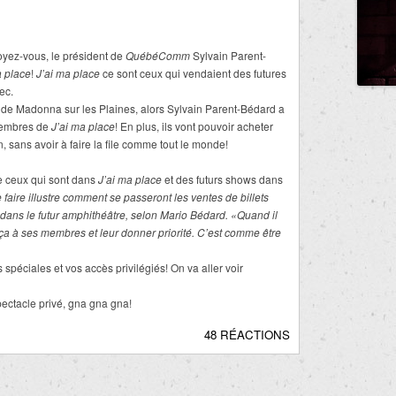
oyez-vous, le président de
QuébéComm
Sylvain Parent-
a place
!
J’ai ma place
ce sont ceux qui vendaient des futures
ec.
 de Madonna sur les Plaines, alors Sylvain Parent-Bédard a
 membres de
J’ai ma place
! En plus, ils vont pouvoir acheter
on, sans avoir à faire la file comme tout le monde!
e ceux qui sont dans
J’ai ma place
et des futurs shows dans
 faire illustre comment se passeront les ventes de billets
dans le futur amphithéâtre, selon Mario Bédard. «Quand il
 ça à ses membres et leur donner priorité. C’est comme être
s spéciales et vos accès privilégiés! On va aller voir
pectacle privé, gna gna gna!
48 RÉACTIONS