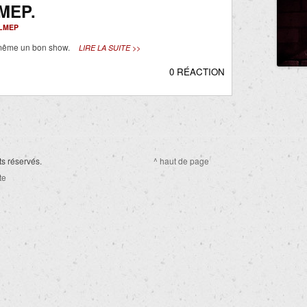
MEP.
LMEP
même un bon show.
LIRE LA SUITE >>
0 RÉACTION
ts réservés.
^ haut de page
te