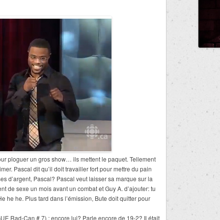
pour ploguer un gros show… ils mettent le paquet. Tellement
er. Pascal dit qu’il doit travailler fort pour mettre du pain
sses d’argent, Pascal? Pascal veut laisser sa marque sur la
stient de sexe un mois avant un combat et Guy A. d’ajouter: tu
e he he. Plus tard dans l’émission, Bute doit quitter pour
E Rad-Can # 7) : encore lui? Parle encore de 19-2? Il était