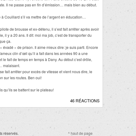
e. Il ne passe pas en fin d’émission… mais bien au début.
à Couillard s’il va mettre de l’argent en éducation…
ilote de brousse et ex-détenu, il s’est fait arrêter après avoir
, il y a 20 ans. Il dit: moi ma job, c’est de transporter du
que ça.
 « évadé » de prison. Il aime mieux dire: je suis parti. Encore
fameux clin d’œil qu’il a fait dans les années 90 a une
et le fait de temps en temps à Dany. Au début c’est drôle,
e… malaisant.
e fait arrêter pour excès de vitesse et vient nous dire, le
n sur les routes. Ben oui!
 qu’ils se battent sur le plateau!
46 RÉACTIONS
ts réservés.
^ haut de page