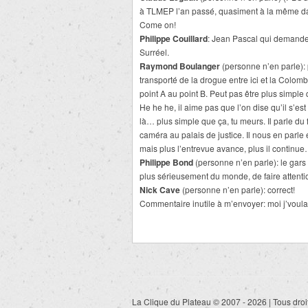
à TLMEP l’an passé, quasiment à la même dat
Come on!
Philippe Couillard
: Jean Pascal qui demande 
Surréel.
Raymond Boulanger
(personne n’en parle): p
transporté de la drogue entre ici et la Colombie
point A au point B. Peut pas être plus simple 
He he he, il aime pas que l’on dise qu’il s’est
là… plus simple que ça, tu meurs. Il parle du 
caméra au palais de justice. Il nous en parle 
mais plus l’entrevue avance, plus il continu
Philippe Bond
(personne n’en parle): le gars s
plus sérieusement du monde, de faire attentio
Nick Cave
(personne n’en parle): correct!
Commentaire inutile à m’envoyer: moi j’voulais
La Clique du Plateau © 2007 - 2026 | Tous droi