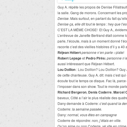
Guy A. répète les propos de Denise Filiatrault 
la salle. Gang de morons. Concernant les pro
Denise
. Mais surtout, en parlant du fait qu’el
Denise ça, elle dit tout le temps : hey que t’es 
C’EST LA MÊME CHOSE! Et Guy A., évidemmen
L’entrevue de Janette Bertrand était comme l
parle, t’écoute, mais à un moment donné t’éco
raconte c’est des vieilles histoires d’il y a 4
Réjean Hébert
personne n’en parle
:
plate!
Robert Lepage
et
Pedro Pirès:
personne n’e
aussi intéressant que Réjean Hébert
.
Lou Doillon
: Lou Doillon? Lou Doillon? Guy A.
de cette chanteuse. Guy A. dit: mais c’est qu
écoute tout le temps ce disque. Fac là, parce
l’imposer dans son show. Tout le monde parl
Richard Bergeron
,
Denis Coderre
,
Marcel 
baveux, Côté a l’air le plus réaliste des qua
Dany demande à Coderre:
c’est quand la der
Coderre:
la semaine passée.
Dany:
normal, vous êtes en campagne
Coderre de répondre:
non, j’étais en ville.
Qu’on aime ou non Coderre, yé vite en crime 