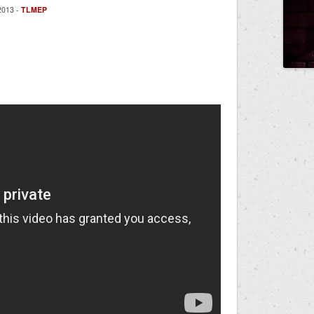
013 -
TLMEP