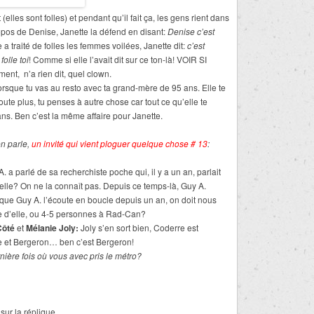
(elles sont folles) et pendant qu’il fait ça, les gens rient dans
pos de Denise, Janette la défend en disant:
Denise c’est
le a traité de folles les femmes voilées, Janette dit:
c’est
folle toi
! Comme si elle l’avait dit sur ce ton-là! VOIR SI
t, n’a rien dit, quel clown.
orsque tu vas au resto avec ta grand-mère de 95 ans. Elle te
ute plus, tu penses à autre chose car tout ce qu’elle te
0 ans. Ben c’est la même affaire pour Janette.
n parle,
un invité qui vient ploguer quelque chose # 13
:
 a parlé de sa recherchiste poche qui, il y a un an, parlait
i elle? On ne la connaît pas. Depuis ce temps-là, Guy A.
 que Guy A. l’écoute en boucle depuis un an, on doit nous
e d’elle, ou 4-5 personnes à Rad-Can?
Côté
et
Mélanie Joly:
Joly s’en sort bien, Coderre est
tre et Bergeron… ben c’est Bergeron!
nière fois où vous avec pris le métro?
sur la réplique.