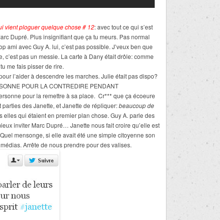
qui vient ploguer quelque chose # 12
: avec tout ce qui s’est
arc Dupré. Plus insignifiant que ça tu meurs. Pas normal
t trop ami avec Guy A. lui, c’est pas possible. J’veux ben que
, c’est pas un messie. La carte à Dany était drôle: comme
u me fais pisser de rire.
 pour l’aider à descendre les marches. Julie était pas dispo?
ERSONNE POUR LA CONTREDIRE PENDANT
rsonne pour la remettre à sa place. Cr*** que ça écoeure
 parties des Janette, et Janette de répliquer:
beaucoup de
as elles qui étaient en premier plan chose. Guy A. parle des
mieux inviter Marc Dupré… Janette nous fait croire qu’elle est
Quel mensonge, si elle avait été une simple citoyenne son
 médias. Arrête de nous prendre pour des valises.