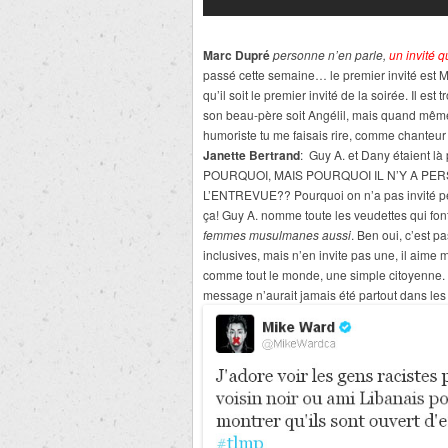
Marc Dupré
personne n’en parle,
un invité 
passé cette semaine… le premier invité est M
qu’il soit le premier invité de la soirée. Il es
son beau-père soit Angélil, mais quand même
humoriste tu me faisais rire, comme chanteur t
Janette Bertrand
: Guy A. et Dany étaient là
POURQUOI, MAIS POURQUOI IL N’Y A P
L’ENTREVUE?? Pourquoi on n’a pas invité pe
ça! Guy A. nomme toute les veudettes qui font
femmes musulmanes aussi
. Ben oui, c’est p
inclusives, mais n’en invite pas une, il aime 
comme tout le monde, une simple citoyenne. 
message n’aurait jamais été partout dans les