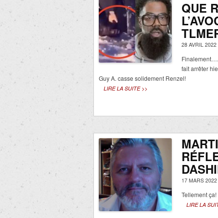
QUE 
L’AVO
TLME
28 AVRIL 2022
Finalement…. c
fait arrêter h
Guy A. casse solidement Renzel!
LIRE LA SUITE >>
MART
RÉFLE
DASH
17 MARS 2022
Tellement ça!
LIRE LA SUI