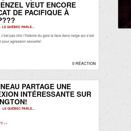
RENZEL VEUT ENCORE
CAT DE PACIFIQUE À
P???
 -
LE QUÉBEC PARLE...
’est pas chic l’histoire du gars la face dans neige qui s’est
ier pour agression sexuelle!
0 RÉACTION
INEAU PARTAGE UNE
XION INTÉRESSANTE SUR
INGTON!
 -
LE QUÉBEC PARLE...
TE >>