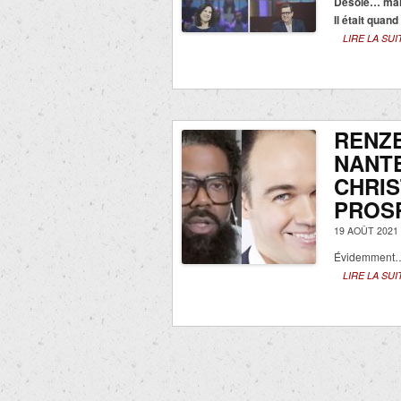
Désolé… mais
Il était qua
LIRE LA SUI
RENZE
NANTE
CHRIS
PROS
19 AOÛT 2021
Évidemment… 
LIRE LA SUI
Navigation
des