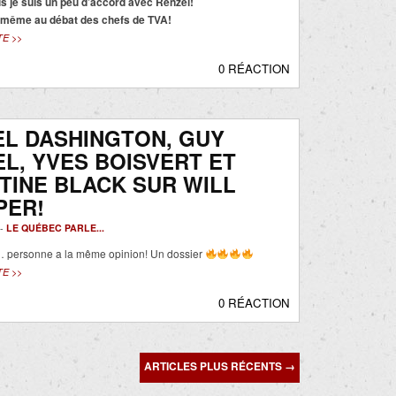
 je suis un peu d’accord avec Renzel!
nd même au débat des chefs de TVA!
TE >>
0 RÉACTION
L DASHINGTON, GUY
L, YVES BOISVERT ET
TINE BLACK SUR WILL
PER!
 -
LE QUÉBEC PARLE...
personne a la même opinion! Un dossier
TE >>
0 RÉACTION
ARTICLES PLUS RÉCENTS
→