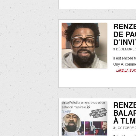
RENZE
DE PA
D’INV
3 DÉCEMBRE 
Il est encore
Guy A. commen
LIRE LA SUI
RENZ
BALA
À TLM
31 OCTOBRE 2