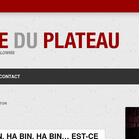
CLOWNS
Aller
au
contenu
CONTACT
GTON
N, HA BIN, HA BIN… EST-CE