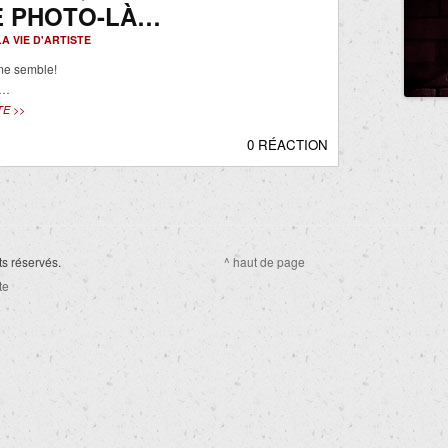
E PHOTO-LÀ…
LA VIE D'ARTISTE
me semble!
r…
TE >>
0 RÉACTION
ts réservés.
^ haut de page
te